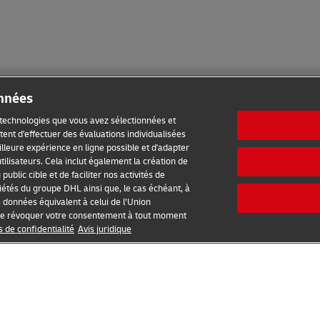
onnées
s technologies que vous avez sélectionnées et
ent d'effectuer des évaluations individualisées
meilleure expérience en ligne possible et d'adapter
ilisation
Avis de confidentialité
Informations complémentaires
tilisateurs. Cela inclut également la création de
ublic cible et de faciliter nos activités de
étés du groupe DHL ainsi que, le cas échéant, à
s données équivalent à celui de l’Union
2026 © - all rights reserved
é de révoquer votre consentement à tout moment
s de confidentialité
Avis juridique