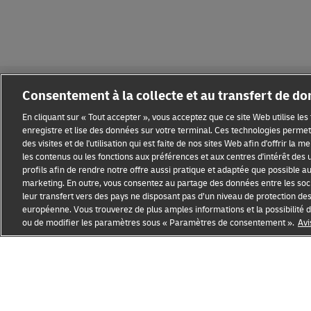
Consentement à la collecte et au transfert de d
En cliquant sur « Tout accepter », vous acceptez que ce site Web utilise le
enregistre et lise des données sur votre terminal. Ces technologies permett
des visites et de l'utilisation qui est faite de nos sites Web afin d'offrir la 
Sensibilisation à la fraude
Mention légale
Conditions d’ut
les contenus ou les fonctions aux préférences et aux centres d'intérêt des u
profils afin de rendre notre offre aussi pratique et adaptée que possible au p
Paramètres des cookies
marketing. En outre, vous consentez au partage des données entre les soci
leur transfert vers des pays ne disposant pas d’un niveau de protection de
européenne. Vous trouverez de plus amples informations et la possibilit
ou de modifier les paramètres sous « Paramètres de consentement ».
Avi
Ouvre
Ouvre
une
le
nouvelle
lien
fenêtre
externe