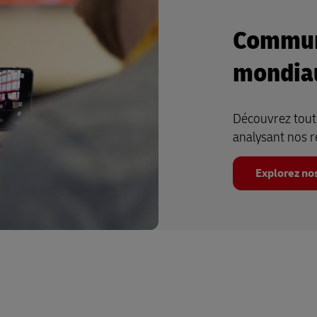
Commun
mondia
Découvrez toute
analysant nos 
Explorez no