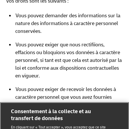
Vos droits sont les suivants :
Vous pouvez demander des informations sur la
nature des informations à caractère personnel
conservées.
Vous pouvez exiger que nous rectifiions,
effacions ou bloquions vos données à caractère
personnel, si tant est que cela est autorisé par la
loi et conforme aux dispositions contractuelles
en vigueur.
Vous pouvez exiger de recevoir les données à
caractère personnel que vous avez fournies
dans un format structuré, couramment utilisé et
Consentement à la collecte et au
lisible par machine.
transfert de données
Vous êtes en droit d’introduire une réclamation
En cliquant sur « Tout accepter », vous acceptez que ce site