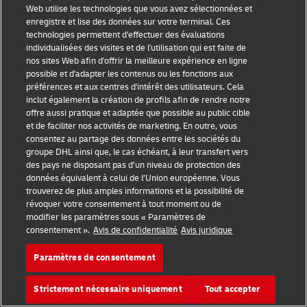
Web utilise les technologies que vous avez sélectionnées et
auprès d’une autorité de contrôle.
enregistre et lise des données sur votre terminal. Ces
technologies permettent d'effectuer des évaluations
individualisées des visites et de l'utilisation qui est faite de
Identifier votre autorité de protection des données
nos sites Web afin d'offrir la meilleure expérience en ligne
possible et d'adapter les contenus ou les fonctions aux
préférences et aux centres d'intérêt des utilisateurs. Cela
inclut également la création de profils afin de rendre notre
offre aussi pratique et adaptée que possible au public cible
Droit d’obtention
et de faciliter nos activités de marketing. En outre, vous
consentez au partage des données entre les sociétés du
groupe DHL ainsi que, le cas échéant, à leur transfert vers
Vous pouvez obtenir vos informations en contactant
des pays ne disposant pas d’un niveau de protection des
données équivalent à celui de l’Union européenne. Vous
le délégué à la protection des données ici:
DHL à la
trouverez de plus amples informations et la possibilité de
protection des données
.
révoquer votre consentement à tout moment ou de
modifier les paramètres sous « Paramètres de
consentement ».
Avis de confidentialité
Avis juridique
Droit d’opposition
Paramètres de consentement
Strictement nécessaire uniquement
Tout accepter
Le droit d’opposition s’applique à tous les