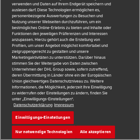
2026 © - all rights reserved
verwenden und Daten auf Ihrem Endgerät speichern und
auslesen darf. Diese Technologien ermöglichen es,
personenbezogene Auswertungen zu Besuchen und
Nutzung unserer Webseiten durchzuführen, um ein
bestmögliches Online-Erlebnis zu bieten und Inhalte oder
Fußzeile
Funktionen den jeweiligen Präferenzen und Interessen
anzupassen. Hierzu gehört auch die Erstellung von
Öffnet
öffnet
Profilen, um unser Angebot möglichst komfortabel und
ein
einen
neues
externen
zielgruppengerecht zu gestalten und unsere
Fenster
Link
Marketingaktivitäten zu unterstützen. Darüber hinaus
stimmen Sie der Weitergabe von Daten zwischen
Unternehmen der DHL Group sowie, sofern zutreffend,
deren Übermittlung in Länder ohne ein der Europäischen
Union gleichwertiges Datenschutzniveau zu. Weitere
Informationen, die Möglichkeit, jederzeit Ihre Einwilligung
zu widerrufen oder Einstellungen zu ändern, finden Sie
unter „Einwilligungs-Einstellungen“.
Datenschutzerklärung
Impressum
Einwilligungs-Einstellungen
Nur notwendige Technologien
Alle akzeptieren