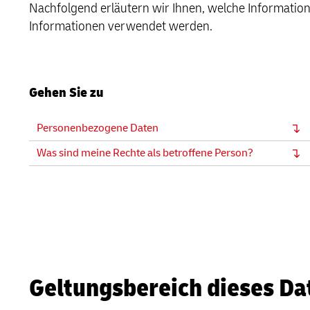
Nachfolgend erläutern wir Ihnen, welche Informati
MySupplyChain
Informationen verwendet werden.
DHL Active Tracing
MyGTS
MySupplyChain
DHL SameDay
Gehen Sie zu
MyGTS
LifeTrack
DHL SameDay
Personenbezogene Daten
Was sind meine Rechte als betroffene Person?
LifeTrack
Über die Portale
Über die Portale
Geltungsbereich dieses D