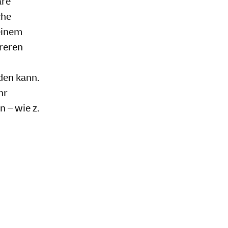
are
che
einem
reren
rden kann.
hr
n – wie z.