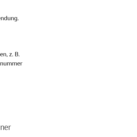
Sendung.
n, z. B.
fonnummer
ener