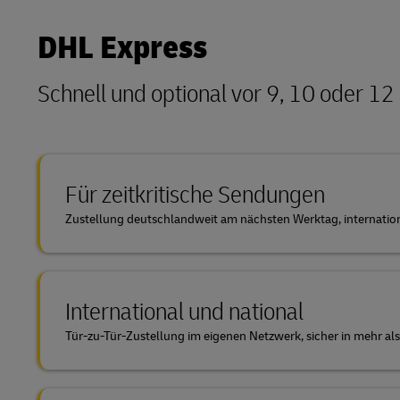
MySupplyChain
DHL Active Tracing
DHL Express
MyGTS
MySupplyChain
Schnell und optional vor 9, 10 oder 1
DHL SameDay
MyGTS
LifeTrack
DHL SameDay
Für zeitkritische Sendungen
LifeTrack
Über die Portale
Zustellung deutschlandweit am nächsten Werktag, internation
Über die Portale
International und national
Tür-zu-Tür-Zustellung im eigenen Netzwerk, sicher in mehr al