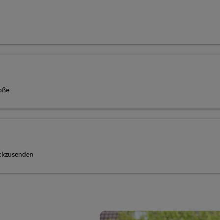
oße
ückzusenden