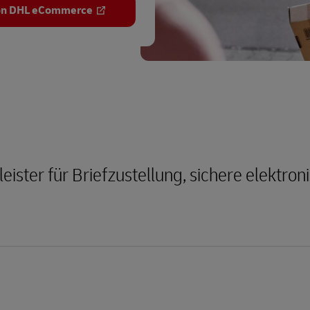
 von DHL eCommerce
eister für Briefzustellung, sichere elektron