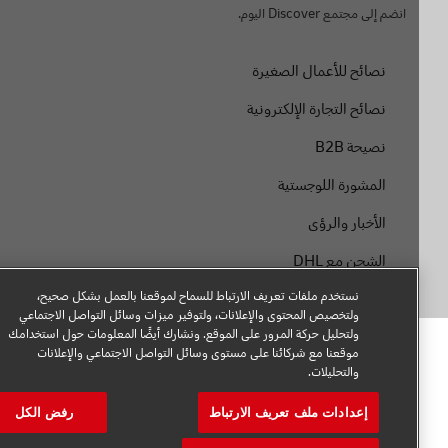
انضم إلى مجتمع Discover اليوم.
نصائح للأعمال الصغيرة
نصائح التجارة الإلكترونية
نصيحة B2B
المشورة اللوجستية
الأخبار والرؤى
الشحن مع DHL
نستخدم ملفات تعريف الارتباط للسماح لموقعنا بالعمل بشكل صحيح،
ولتخصيص المحتوى والإعلانات، ولتوفير ميزات وسائل التواصل الاجتماعي
ولتحليل حركة المرور على الموقع. ونشارك أيضًا المعلومات حول استخدامك
موقعنا مع شركائنا على مستوى وسائل التواصل الاجتماعي والإعلانات
والتحليلات.
إعدادات ملف تعريف الارتباط
رفض الكل