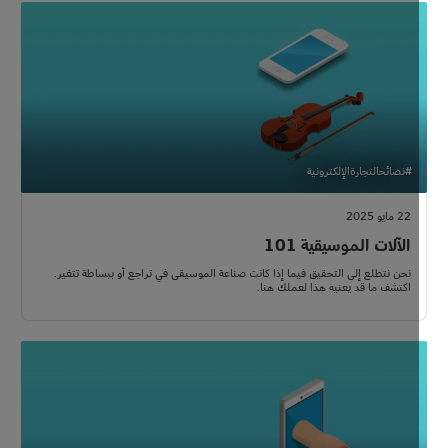
#نصائحالتجارةالإلكترونية
22 مايو 2025
الآلات الموسيقية 101
نحن نتطلع إلى التحقيق فيما إذا كانت صناعة الموسيقى في تراجع أو ببساطة تتغير.
اكتشف ما قد يعنيه هذا لعملك هنا.