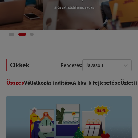
#KisvállalatiTanácsadás
Cikkek
Rendezés
Javasolt
Összes
Vállalkozás indítása
A kkv-k fejlesztése
Üzleti 