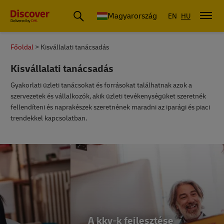
Magyarország
EN
HU
Főoldal
Kisvállalati tanácsadás
Kisvállalati tanácsadás
Gyakorlati üzleti tanácsokat és forrásokat találhatnak azok a
szervezetek és vállalkozók, akik üzleti tevékenységüket szeretnék
fellendíteni és naprakészek szeretnének maradni az iparági és piaci
trendekkel kapcsolatban.
A kkv-k fejlesztése