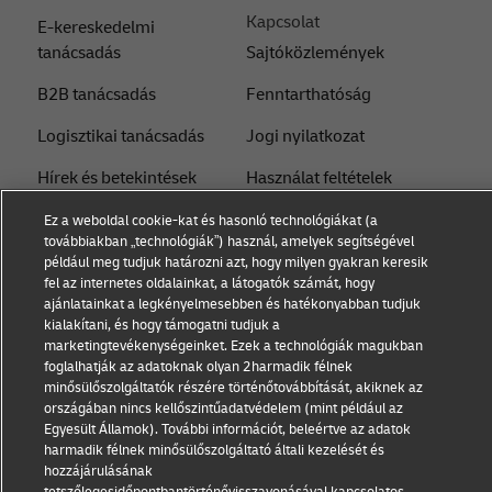
Kapcsolat
E-kereskedelmi
tanácsadás
Sajtóközlemények
B2B tanácsadás
Fenntarthatóság
Logisztikai tanácsadás
Jogi nyilatkozat
Hírek és betekintések
Használat feltételek
Szállítás DHL-lel
Adatvédelmi nyilatkozat
Ez a weboldal cookie-kat és hasonló technológiákat (a
továbbiakban „technológiák”) használ, amelyek segítségével
Cookie beállítások
például meg tudjuk határozni azt, hogy milyen gyakran keresik
fel az internetes oldalainkat, a látogatók számát, hogy
ajánlatainkat a legkényelmesebben és hatékonyabban tudjuk
kialakítani, és hogy támogatni tudjuk a
Kövess minket
marketingtevékenységeinket. Ezek a technológiák magukban
foglalhatják az adatoknak olyan 2harmadik félnek
minősülőszolgáltatók részére történőtovábbítását, akiknek az
országában nincs kellőszintűadatvédelem (mint például az
Egyesült Államok). További információt, beleértve az adatok
harmadik félnek minősülőszolgáltató általi kezelését és
hozzájárulásának