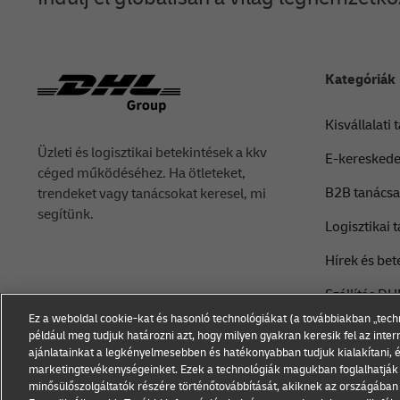
Kategóriák
Kisvállalati
Üzleti és logisztikai betekintések a kkv
E-kereskede
céged működéséhez. Ha ötleteket,
B2B tanács
trendeket vagy tanácsokat keresel, mi
segítünk.
Logisztikai 
Hírek és bet
Szállítás DHL
Ez a weboldal cookie-kat és hasonló technológiákat (a továbbiakban „tech
például meg tudjuk határozni azt, hogy milyen gyakran keresik fel az inter
ajánlatainkat a legkényelmesebben és hatékonyabban tudjuk kialakítani, 
marketingtevékenységeinket. Ezek a technológiák magukban foglalhatják
minősülőszolgáltatók részére történőtovábbítását, akiknek az országában 