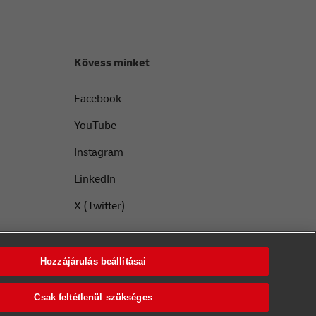
Kövess minket
Facebook
YouTube
Instagram
LinkedIn
X (Twitter)
Hozzájárulás beállításai
Csak feltétlenül szükséges