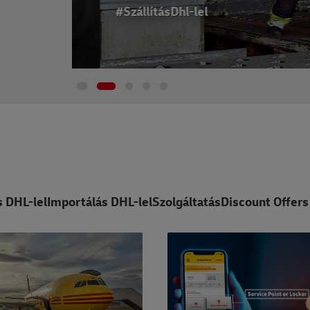
#SzállításDhl-lel
s DHL-lel
Importálás DHL-lel
Szolgáltatás
Discount Offers