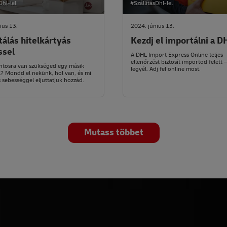
Dhl-lel
#SzállításDhl-lel
ius 13.
2024. június 13.
álás hitelkártyás
Kezdj el importálni a D
ssel
A DHL Import Express Online teljes
ellenőrzést biztosít importod felett –
ntosra van szükséged egy másik
legyél. Adj fel online most.
? Mondd el nekünk, hol van, és mi
 sebességgel eljuttatjuk hozzád.
Mutass többet