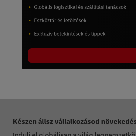
Globális logisztikai és szállítási tanácsok
Eszköztár és letöltések
Exkluzív betekintések és tippek
Lábléc
Készen állsz vállalkozásod növekedé
Indulj el globálisan a világ legnemzetkö