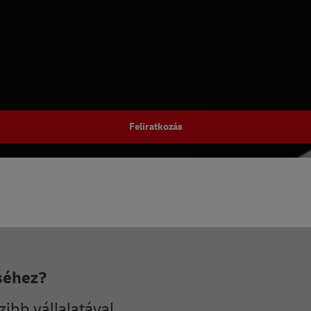
Feliratkozás
séhez?
zibb vállalatával