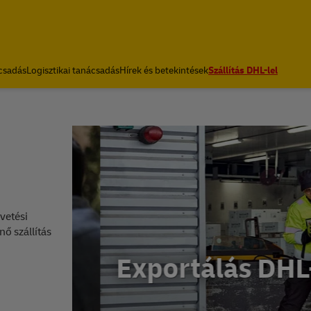
csadás
Logisztikai tanácsadás
Hírek és betekintések
Szállítás DHL-lel
vetési
ő szállítás
Exportálás DHL-le