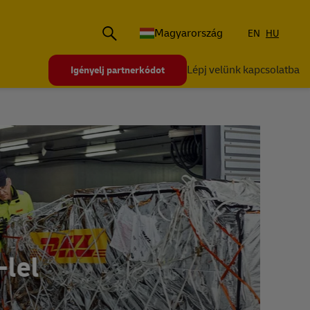
Magyarország
EN
HU
Lépj velünk kapcsolatba
Igényelj partnerkódot
l
Im