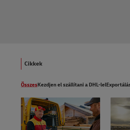
Cikkek
Összes
Kezdjen el szállítani a DHL-lel
Exportálá