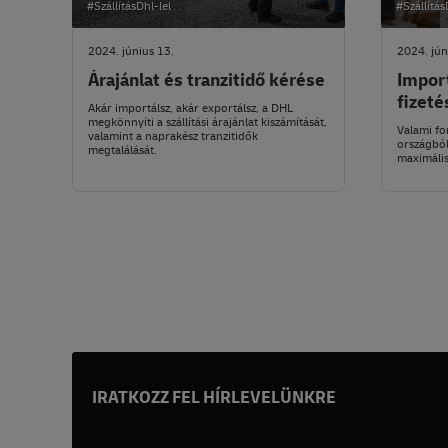
#SzállításDhl-lel
#Szállítás
2024. június 13.
2024. jún
Árajánlat és tranzitidő kérése
Import
fizeté
Akár importálsz, akár exportálsz, a DHL
megkönnyíti a szállítási árajánlat kiszámítását,
Valami fo
valamint a naprakész tranzitidők
országból
megtalálását.
maximális
IRATKOZZ FEL HÍRLEVELÜNKRE