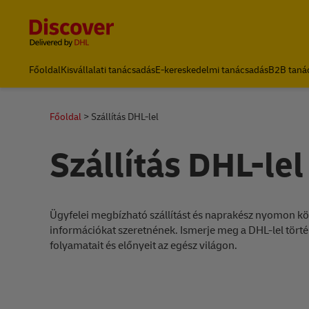
Content and Navigation
Főoldal
Kisvállalati tanácsadás
E-kereskedelmi tanácsadás
B2B taná
Főoldal
Szállítás DHL-lel
Szállítás DHL-lel
Ügyfelei megbízható szállítást és naprakész nyomon kö
információkat szeretnének. Ismerje meg a DHL-lel történ
folyamatait és előnyeit az egész világon.
el szállítani a DHL-lel