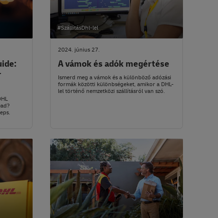
#SzállításDhl-lel
2024. június 27.
ide:
A vámok és adók megértése
r
Ismerd meg a vámok és a különböző adózási
formák közötti különbségeket, amikor a DHL-
lel történő nemzetközi szállításról van szó.
DHL
ead?
teps.