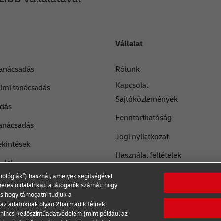
Vállalat
 tanácsadás
Rólunk
Kapcsolat
lmi tanácsadás
Sajtóközlemények
adás
Fenntarthatóság
tanácsadás
Jogi nyilatkozat
ekintések
Használat feltételek
-lel
Adatvédelmi nyilatkozat
nológiák”) használ, amelyek segítségével
netes oldalainkat, a látogatók számát, hogy
Cookie beállítások
és hogy támogatni tudjuk a
 az adatoknak olyan 2harmadik félnek
nincs kellőszintűadatvédelem (mint például az