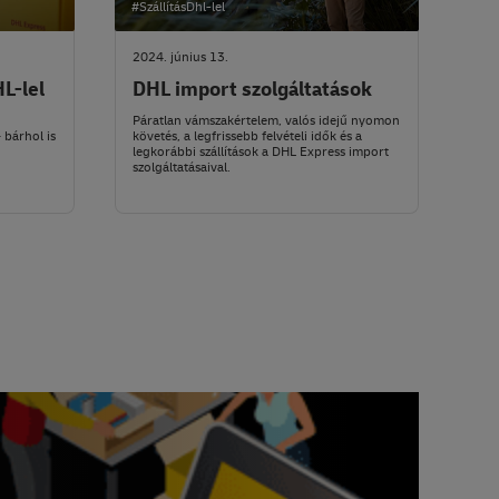
#SzállításDhl-lel
2024. június 13.
HL-lel
DHL import szolgáltatások
Páratlan vámszakértelem, valós idejű nyomon
 bárhol is
követés, a legfrissebb felvételi idők és a
legkorábbi szállítások a DHL Express import
szolgáltatásaival.