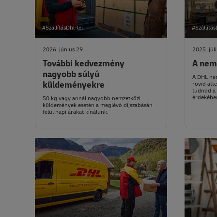
#SzállításDhl-lel
#Szállítás
2026. június 29.
2025. júl
További kedvezmény
A nemz
nagyobb súlyú
A DHL nemz
küldeményekre
rövid átte
tudnod a 
érdekébe
50 kg vagy annál nagyobb nemzetközi
küldemények esetén a meglévő díjszabásán
felül napi árakat kínálunk.