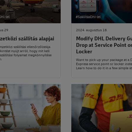
Dhl-lel
#SzállításDhl-lel
ius 29.
2024. augusztus 18.
etközi szállítás alapjai
Modify DHL Delivery Gu
Drop at Service Point o
etközi szállítási ellenőrzőlistája
Locker
kintést nyújt arról, hogy mit kell
szállítási folyamat megkönnyítése
n
Want to pick up your package at a 
Express service point or locker inst
Learn how to do it in a few simple s