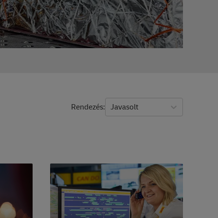
#Száll
Rendezés
Javasolt