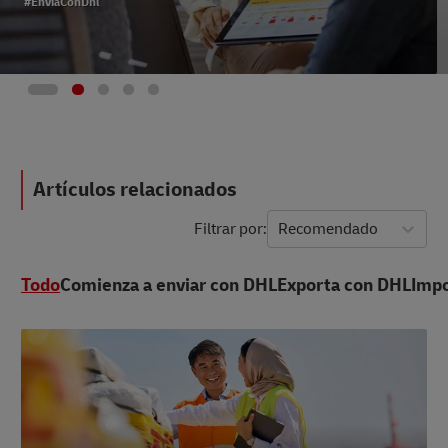
#EnvíaConDhl
Artículos relacionados
Filtrar por
Recomendado
Todo
Comienza a enviar con DHL
Exporta con DHL
Impo