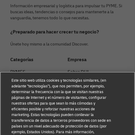
Anterior
Sigu
Información empresarial y logística para impulsar tu PYME. Si
buscas ideas, tendencias o consejos para mantenerte a la
vanguardia, tenemos todo lo que necesitas.
¿Preparado para hacer crecer tu negocio?
Únete hoy mismo a la comunidad Discover.
Categorías
Empresa
PYMES
Sobre DHL
Este sitio web utiliza cookies y tecnologías similares, (en
Asesoramiento en e-
Contacto
adelante "tecnologías"), que nos permiten, por ejemplo,
commerce
determinar la frecuencia con la que se visitan nuestras
Sostenibilidad
páginas de Internet y el número de visitantes, configurar
Asesoramiento B2B
nuestras ofertas para que sean lo más cómodas y
Aviso Legal
eficientes posible y reforzar nuestras acciones de
Asesoramiento logístico
marketing. Estas tecnologías pueden conllevar la
Condiciones de uso
transferencia de datos a terceros proveedores con sede en
Noticias & Insights
países sin un nivel adecuado de protección de datos (por
Aviso de privacidad
ejemplo, Estados Unidos). Para más información,