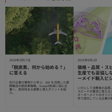
ト
ス
2026年3月17日
2025年9月1日
「脱炭素、何から始める？」
価格・品質・ス
に答える
生産でも妥協し
ーメイド輸入ビ
先行企業の事例から学ぶ、SAF を活用した国
際輸送の脱炭素戦略。Scope3削減に悩む企
いかにして消費者の品質
業へ、実効性ある施策と導入ポイントを紹
スピードの要求に答える
介。
オーダーメイドのオリジ
売で成功している企業の