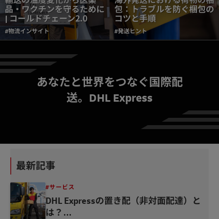
輸送の温度変化から医薬
海外発送における荷物の梱
品・ワクチンを守るために
包：トラブルを防ぐ梱包の
| コールドチェーン2.0
コツと手順
#物流インサイト
#発送ヒント
あなたと世界をつなぐ国際配
送。DHL Express
重量貨物・大型貨物の国際
輸送｜輸送方法・費用・通
関の実務ポイント
#発送ヒント
最新記事
#サービス
DHL Expressの置き配（非対面配達）と
は？