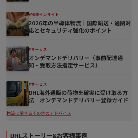
サービス内容と受取方法について
#物流インサイト
2026年の半導体物流｜国際輸送・通関対
応とセキュリティ強化のポイント
#サービス
オンデマンドデリバリー（事前配達通
知・受取方法指定サービス）
#サービス
DHL海外通販の荷物を確実に受け取る方
法｜オンデマンドデリバリー登録ガイド
#
物
物流に関するその他のアドバイス
流
イ
#E
ン
コ
サ
マ
DHLストーリー&お客様事例
イ
ー