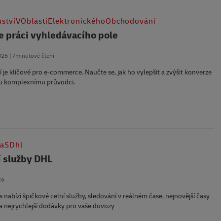
stvíVOblastiElektronickéhoObchodování
e práci vyhledávacího pole
026
7minutové čtení
 je klíčové pro e‑commerce. Naučte se, jak ho vylepšit a zvýšit konverze
u komplexnímu průvodci.
vaSDhl
 služby DHL
26
 nabízí špičkové celní služby, sledování v reálném čase, nejnovější časy
a nejrychlejší dodávky pro vaše dovozy