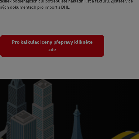
ásilek podléhajících clu potřebujete nákladní list a fakturu. Zjistěte více
ných dokumentech pro import s DHL.
Pro kalkulaci ceny přepravy klikněte
zde