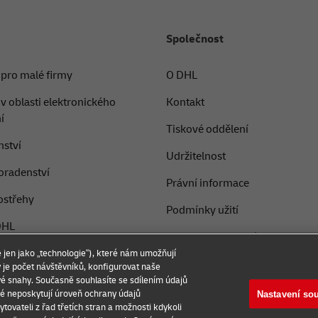
Společnost
 pro malé firmy
O DHL
v oblasti elektronického
Kontakt
í
Tiskové oddělení
ství
Udržitelnost
oradenství
Právní informace
ostřehy
Podmínky užití
DHL
Ochrana soukromí
 jen jako „technologie“), které nám umožňují
Nastavení souborů cookie
ký je počet návštěvníků, konfigurovat naše
é snahy. Současně souhlasíte se sdílením údajů
ré neposkytují úroveň ochrany údajů
Nastavení so
ovateli z řad třetích stran a možnosti kdykoli