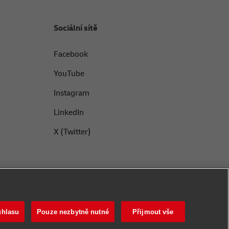
Sociální sítě
Facebook
YouTube
Instagram
LinkedIn
X (Twitter)
uhlasu
Pouze nezbytně nutné
Přijmout vše