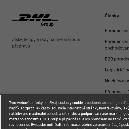
Články
Poradenství
Získejte tipy a rady na mezinárodní
Poradenství 
přepravu
obchodován
B2B poraden
Logistické p
Novinky a p
Přeprava s 
Tyto webové stránky používají soubory cookie a podobné technologie (dále
například zjistit, jak často jsou naše internetové stránky navštěvovány, ja
nabídky pro maximální pohodlí a efektivitu a podporovat naše marketingov
mezi společnostmi DHL Group a případně i s jejich přenosem do zemí, kte
rovnocennou Evropské unii. Další informace, včetně zpracování údajů poskyt