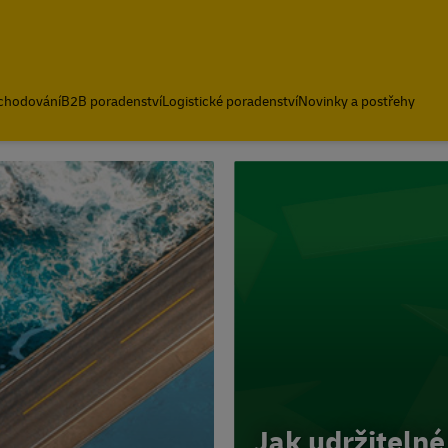
bchodování
B2B poradenství
Logistické poradenství
Novinky a postřehy
Jak udržitelné