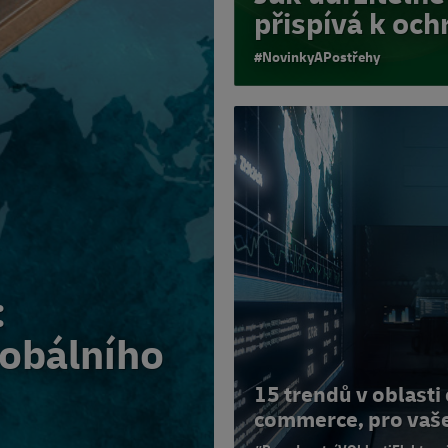
přispívá k och
#NovinkyAPostřehy
:
lobálního
15 trendů v oblasti 
commerce, pro vaš