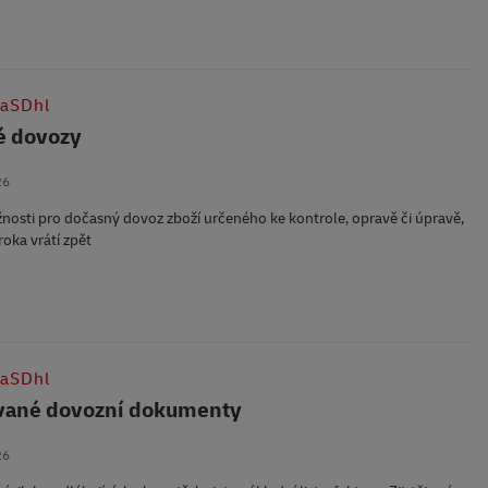
vaSDhl
é dovozy
26
žnosti pro dočasný dovoz zboží určeného ke kontrole, opravě či úpravě,
roka vrátí zpět
vaSDhl
vané dovozní dokumenty
26