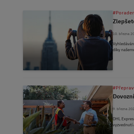
#Poraden
Zlepšet
10. března 2
Vyhledávání
díky našem
#Přepra
Dovozní
9. března 20
DHL Express
vyzvednutí 