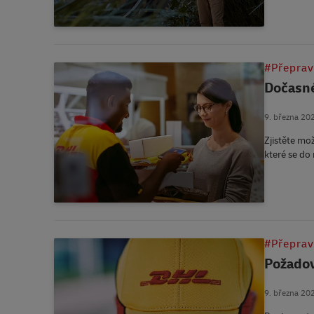
#Přepra
Dočasn
9. března 20
Zjistěte mo
které se do 
#Přepra
Požado
9. března 20