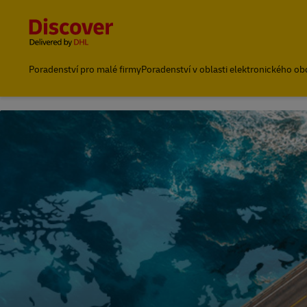
Content and Navigation
Poradenství pro malé firmy
Poradenství v oblasti elektronického o
Přeprava s DHL