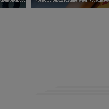
nickéhoObchodování
#OslovteVíceNež220ZemíATeritoriíPoCelémSvě