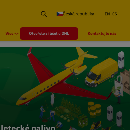
Česká republika
EN
CS
Více
Otevřete si účet u DHL
Kontaktujte nás
 letecké palivo