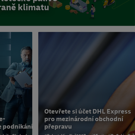
raně klimatu
Otevřete si účet DHL Express
e-
pro mezinárodní obchodní
e podnikání
přepravu