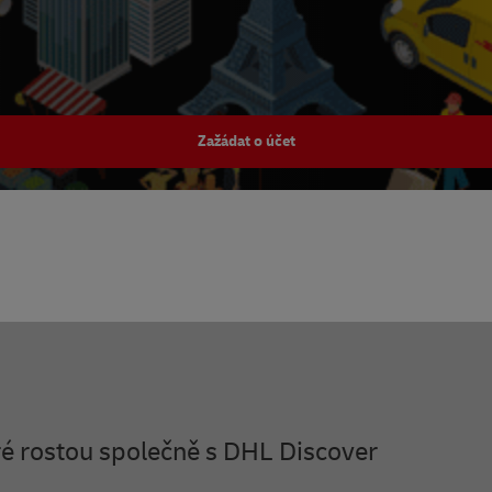
Zažádat o účet
eré rostou společně s DHL Discover