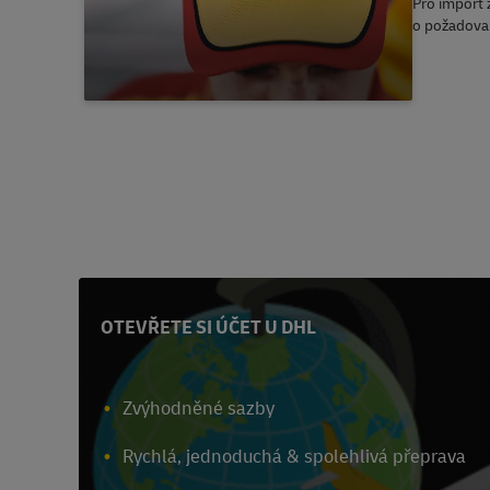
Pro import z
o požadova
OTEVŘETE SI ÚČET U DHL
Zvýhodněné sazby
Rychlá, jednoduchá & spolehlivá přeprava