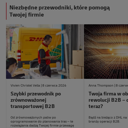
Niezbędne przewodniki, które pomogą
Twojej firmie
#EksperckiePoradyb2b
#EksperckiePoradyb2b
Vivien Christel Vella
8 czerwca 2026
Anna Thompson
8 czerw
Szybki przewodnik po
Twoja firma w ob
zrównoważonej
rewolucji B2B – c
transportowej B2B
teraz?
Od zrównoważonych paliw po
Bądź na bieżąco z DHL na 
oprogramowanie do planowania tras – te
branży operacji B2B.
rozwiązania dadzą Twojej firmie przewagę