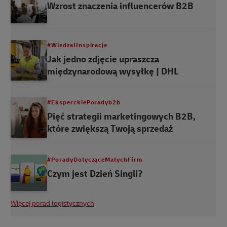
Wzrost znaczenia influencerów B2B
#WiedzaIInspiracje
Jak jedno zdjęcie upraszcza
międzynarodową wysyłkę | DHL
#EksperckiePoradyb2b
Pięć strategii marketingowych B2B,
które zwiększą Twoją sprzedaż
#PoradyDotycząceMałychFirm
Czym jest Dzień Singli?
Więcej porad logistycznych