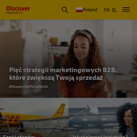
Poland
EN
PL
Pięć strategii marketingowych B2B,
które zwiększą Twoją sprzedaż
#EksperckiePoradyb2b