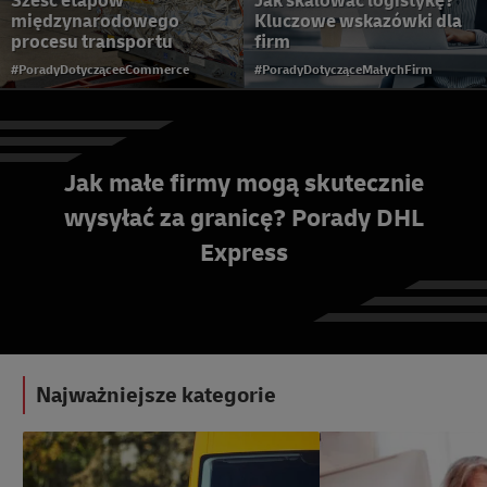
Sześć etapów
Jak skalować logistykę?
międzynarodowego
Kluczowe wskazówki dla
procesu transportu
firm
#PoradyDotycząceeCommerce
#PoradyDotycząceMałychFirm
Jak małe firmy mogą skutecznie
wysyłać za granicę? Porady DHL
Pełny kalendarz świąt e-
Express
commerce na 2026 rok
#PoradyDotycząceeCommerce
Najważniejsze kategorie
#PoradyLogistyczne
#PoradyDotycząceMałych