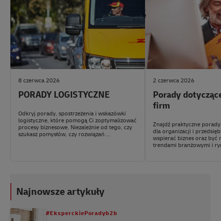
8 czerwca 2026
2 czerwca 2026
PORADY LOGISTYCZNE
Porady dotycząc
firm
Odkryj porady, spostrzeżenia i wskazówki
logistyczne, które pomogą Ci zoptymalizować
Znajdź praktyczne porady
procesy biznesowe. Niezależnie od tego, czy
dla organizacji i przedsię
szukasz pomysłów, czy rozwiązań
wspierać biznes oraz być 
logistycznych, mamy dla Ciebie wszystko.
trendami branżowymi i r
Najnowsze artykuły
#EksperckiePoradyb2b