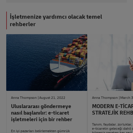
İşletmenize yardımcı olacak temel
rehberler
#E-
#LojistikTavsiyeleri
ticaretTavsiyeleri
Anna Thompson
August 21, 2022
Anna Thompson
March 3
Uluslararası göndermeye
MODERN E-TİCAR
nasıl başlanılır: e-ticaret
STRATEJİK REH
işletmeleri için bir rehber
Tanım, faydalar, zorluklar, 
e-ticaretin geleceği dahil
En iyi pazarları belirlemekten gümrük
bilmeniz gereken her şeyi