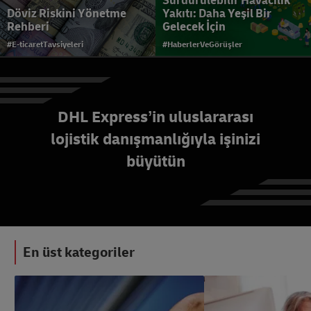
Sürdürülebilir Havacılık
Döviz Riskini Yönetme
Yakıtı: Daha Yeşil Bir
Rehberi
Gelecek İçin
#E-ticaretTavsiyeleri
#HaberlerVeGörüşler
DHL Express’in uluslararası
lojistik danışmanlığıyla işinizi
Lojistik nedir? Anlamı,
büyütün
Süreçleri ve Örnekleri
#LojistikTavsiyeleri
En üst kategoriler
#LojistikTavsiyeleri
#KüçükİşletmeTavsiyeleri