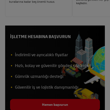
kurallarına kadar beş önemli husus.
keşfedin.
İŞLETME HESABINA BAŞVURUN
İndirimli ve ayrıcalıklı fiyatlar
Hızlı, kolay ve güvenilir gönderi çözümleri
Gümrük uzmanlığı desteği
Güvenilir iş ve lojistik danışmanlığı
Hemen başvurun