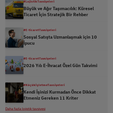
#LojistikTavsiyeleri
Büyük ve Ağır Taşımacılık: Küresel
Ticaret İçin Stratejik Bir Rehber
#E-ticaretTavsiyeleri
Sosyal Satışta Uzmanlaşmak için 10
İpucu
#E-ticaretTavsiyeleri
2026 Yılı E-İhracat Özel Gün Takvimi
#KüçükİşletmeTavsiyeleri
Kendi İşinizi Kurmadan Önce Dikkat
Etmeniz Gereken 11 Kriter
Daha fazla lojistik tavsiyesi