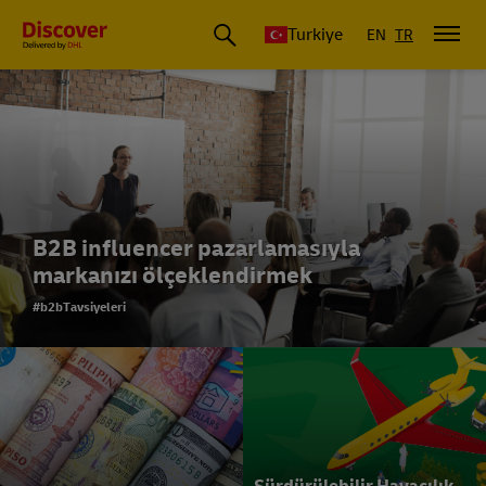
Discover Türkiye
Turkiye
EN
TR
B2B influencer pazarlamasıyla
markanızı ölçeklendirmek
#b2bTavsiyeleri