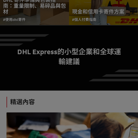
DHL 寄件準備與包裝指
南：重量限制、易碎品與包
材
現金和信用卡寄件方案
#使用dhl寄件
#個人付費指南
DHL Express的小型企業和全球運
輸建議
DHL 台灣產品與服務最新
調整公告
#
#
#使用dhl寄件
使
使
用
用
dhl
dhl
精選內容
寄
寄
件
件