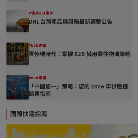
#使用dhl寄件
DHL 台灣產品與服務最新調整公告
#b2b建議
零停機時代：掌握 B2B 備用零件物流策略
#b2b建議
「中國加一」策略：您的 2026 年供應鏈
#
簡易指南
使
#
用
物
dhl
流
國際快遞指南
寄
建
件
議