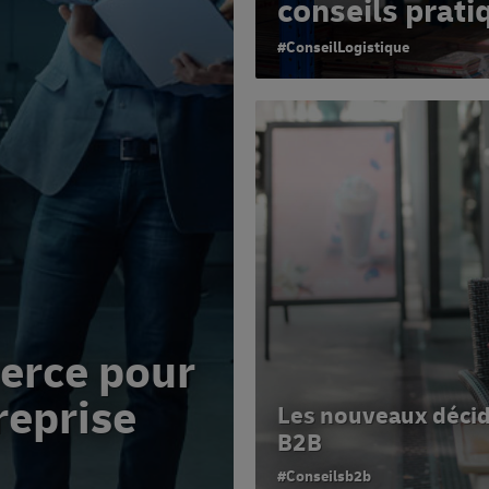
conseils prati
#ConseilLogistique
erce pour
reprise
Les nouveaux déci
B2B
#Conseilsb2b