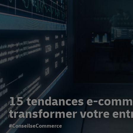
15 tendances e-comm
transformer votre ent
#ConseilseCommerce