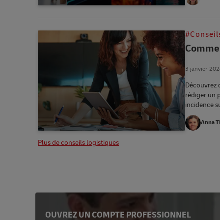
#Conseil
Comment
3 janvier 20
Découvrez d
rédiger un 
incidence s
Anna 
Plus de conseils logistiques
OUVREZ UN COMPTE PROFESSIONNEL