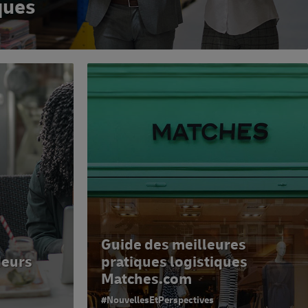
ques
Guide des meilleures
deurs
pratiques logistiques
Matches.com
#NouvellesEtPerspectives