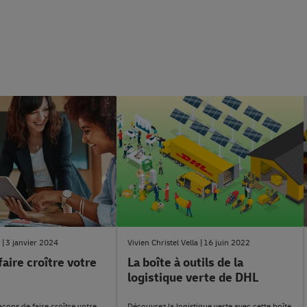
tesEntreprises
#ConseilLogistique
3 janvier 2024
Vivien Christel Vella
16 juin 2022
ire croître votre
La boîte à outils de la
logistique verte de DHL
çons de faire croître votre
Découvrez la logistique verte avec cette boîte