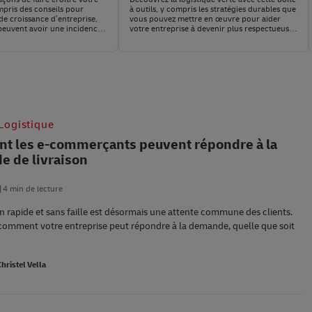
mpris des conseils pour
à outils, y compris les stratégies durables que
de croissance d’entreprise,
vous pouvez mettre en œuvre pour aider
 peuvent avoir une incidence
votre entreprise à devenir plus respectueuse
ce et comment mesurer la
de l’environnement.
tre entreprise.
Logistique
 les e-commerçants peuvent répondre à la
 de livraison
4 min de lecture
on rapide et sans faille est désormais une attente commune des clients.
omment votre entreprise peut répondre à la demande, quelle que soit
Christel Vella