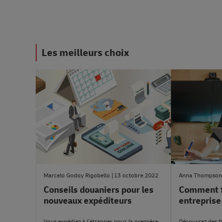
Les meilleurs choix
#ConseilLogistique
#ConseilsAuxPeti
Marcelo Godoy Rigobello
13 octobre 2022
Anna Thompson
Conseils douaniers pour les
Comment fa
nouveaux expéditeurs
entreprise
Vous expédiez à l’étranger pour la première
Découvrez des fa