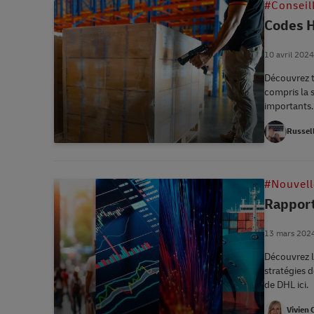
#Conseil
Codes H
10 avril 2024
Découvrez t
compris la 
importants.
Russel
#Nouvell
Rapport
13 mars 202
Découvrez l
stratégies de comm
de DHL ici.
Vivien 