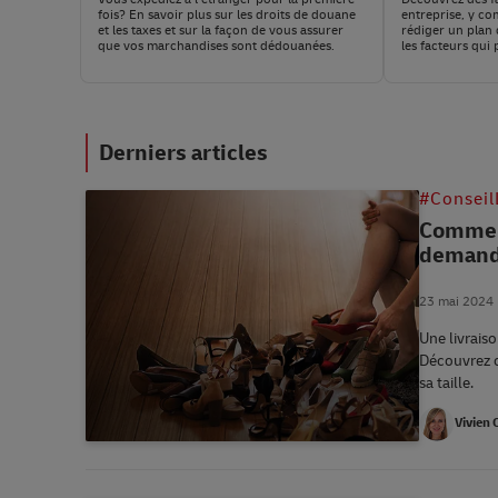
fois? En savoir plus sur les droits de douane
entreprise, y co
et les taxes et sur la façon de vous assurer
rédiger un plan 
que vos marchandises sont dédouanées.
les facteurs qui
sur la croissan
croissance de vo
Derniers articles
#Conseil
Comment
demande
23 mai 2024
Une livrais
Découvrez c
sa taille.
Vivien 