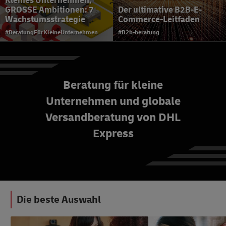
Kleines Unternehmen,
GROSSE Ambitionen: 7
Der ultimative B2B-E-
Wachstumsstrategie
Commerce-Leitfaden
#BeratungFürKleineUnternehmen
#B2b-beratung
Beratung für kleine
Unternehmen und globale
Was ist On-Demand-
Versandberatung von DHL
Lieferung?
Express
#BeratungFürKleineUnternehmen
#E-
Die beste Auswahl
commerce-
#BeratungFürKleineUnternehmen
beratung