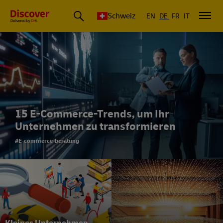
Schweiz
EN
DE
FR
IT
15 E-Commerce-Trends, um Ihr
Unternehmen zu transformieren
#E-commerce-beratung