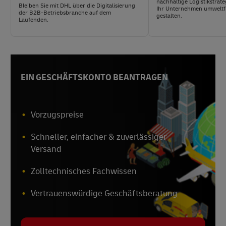
nachhaltige Logistikstrat
Bleiben Sie mit DHL über die Digitalisierung
Ihr Unternehmen umweltf
der B2B-Betriebsbranche auf dem
gestalten.
Laufenden.
EIN GESCHÄFTSKONTO BEANTRAGEN
Vorzugspreise
Schneller, einfacher & zuverlässiger
Versand
Zolltechnisches Fachwissen
Vertrauenswürdige Geschäftsberatung