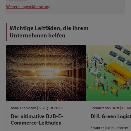
Weitere Logistikberatung
Wichtige Leitfäden, die Ihrem
Unternehmen helfen
#B2b-
#Logistik-
beratung
beratung
Anna Thompson
8. August 2021
Leendert van Delft
15. M
Der ultimative B2B-E-
DHL Green Logist
Commerce-Leitfaden
Erfahren Sie in unserem To