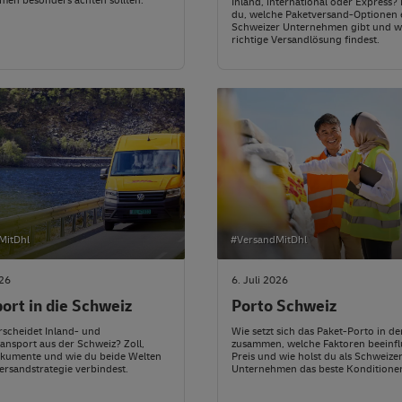
men besonders achten sollten.
Inland, international oder Express? H
du, welche Paketversand-Optionen 
Schweizer Unternehmen gibt und wi
richtige Versandlösung findest.
MitDhl
#VersandMitDhl
026
6. Juli 2026
ort in die Schweiz
Porto Schweiz
scheidet Inland- und
Wie setzt sich das Paket-Porto in d
ansport aus der Schweiz? Zoll,
zusammen, welche Faktoren beeinfl
okumente und wie du beide Welten
Preis und wie holst du als Schweize
Versandstrategie verbindest.
Unternehmen das beste Konditione