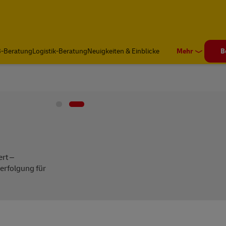
VERSAND MIT DH
#VersandMitDhl
-Beratung
Logistik-Beratung
Neuigkeiten & Einblicke
Mehr
B
ert –
erfolgung für