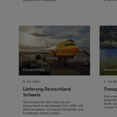
Express dich unterstützt.
Unterneh
#VersandMitDhl
#Versand
8. Juli 2026
6. Juli 2
Lieferung Deutschland
Transp
Schweiz
Was unter
Auslandtr
Wie funktioniert die Lieferung aus
Tarife, D
Deutschland in die Schweiz? Zoll, EORI, UID,
in einer 
Mehrwertsteuer und worauf Versender und
Empfänger achten müssen.