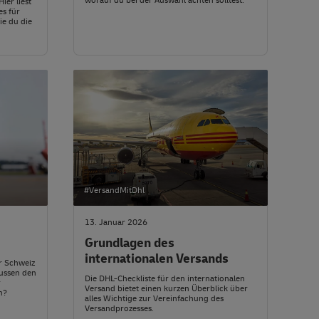
worauf du bei der Auswahl achten solltest.
ier liest
es für
e du die
#VersandMitDhl
13. Januar 2026
Grundlagen des
internationalen Versands
er Schweiz
ussen den
Die DHL-Checkliste für den internationalen
r
Versand bietet einen kurzen Überblick über
n?
alles Wichtige zur Vereinfachung des
Versandprozesses.