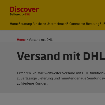
D MIT DHL
Content and Navigation
Home
Beratung für kleine Unternehmen
E-Commerce-Beratung
B2B
Versand mit DHL
Home
Versand mit DHL
Versand mit DHL
Erfahren Sie, wie weltweiter Versand mit DHL funktioni
zuverlässige Lieferung und minutengenaue Sendungsv
zufriedene Kunden.