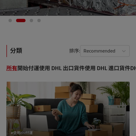
分類
排序
Recommended
所有
開始付運
使用 DHL 出口貨件
使用 DHL 進口貨件
D
#使用dhl付運