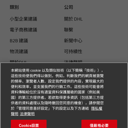
類別
公司
小型企業建議
關於 DHL
電子商務建議
聯繫
B2B 建議
新聞中心
物流建議
可持續性
關於DHL
法律聲明
本網站使用 cookie 以及類似技術（以下簡稱「技術」），
使用DHL付運
使用條款
這些技術使我們得以做到，例如，判斷我們的網頁被瀏覽
的頻率、瀏覽者人數、設定我們提供的內容，實現最大的
個人付運指南
隱私
便利和效率，並支援我們的行銷工作。這些技術可能會將
資料傳輸給位於沒有適當資料保護層級的國家（例如美
Cookie 设置
國）的第三方提供者。若欲取得更多資訊（包括第三方提
供者的資料處理以及隨時撤回您同意的機會），請參閱您
於「管理同意喜好設定」下的設定以及下方連結
隱私權
關注我們
聲明
法律聲明
Cookie設置
僅嚴格必要