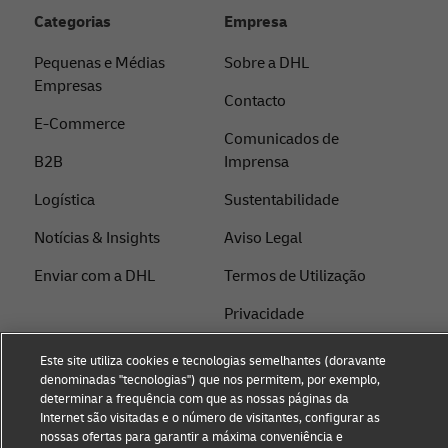
Categorias
Empresa
Pequenas e Médias
Sobre a DHL
Empresas
Contacto
E-Commerce
Comunicados de
B2B
Imprensa
Logística
Sustentabilidade
Notícias & Insights
Aviso Legal
Enviar com a DHL
Termos de Utilização
Privacidade
Configurações de cookies
Este site utiliza cookies e tecnologias semelhantes (doravante
denominadas "tecnologias") que nos permitem, por exemplo,
determinar a frequência com que as nossas páginas da
Siga-nos
Internet são visitadas e o número de visitantes, configurar as
nossas ofertas para garantir a máxima conveniência e