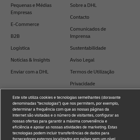
Pequenas e Médias
Sobre a DHL
Empresas
Contacto
E-Commerce
Comunicados de
B2B
Imprensa
Logística
Sustentabilidade
Notícias & Insights
Aviso Legal
Enviar com a DHL
Termos de Utilização
Privacidade
Configurações de cookies
Este site utiliza cookies e tecnologias semelhantes (doravante
denominadas "tecnologias") que nos permitem, por exemplo,
determinar a frequência com que as nossas páginas da
Internet são visitadas e o número de visitantes, configurar as
Siga-nos
nossas ofertas para garantir a máxima conveniência e
eficiência e apoiar as nossas atividades de marketing. Estas
tecnologias podem incluir transferências de dados para
fornecedores externos localizados em países sem um nível