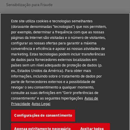
Sensibilização para Fraude
Aviso legal
Este site utiliza cookies e tecnologias semelhantes
(doravante denominadas "tecnologias") que nos permitem,
Termos de utilização
por exemplo, determinar a frequência com que as nossas
páginas da Internet são visitadas e o número de visitantes,
Aviso de privacidade
configurar as nossas ofertas para garantir a máxima
conveniência e eficiência e apoiar as nossas atividades de
Acessibilidade
marketing. Estas tecnologias podem incluir transferências
de dados para fornecedores externos localizados em
Informações adicionais
países sem um nível adequado de proteção de dados (p.
ex., Estados Unidos da América). Para obter mais
Definições de Cookies
informações, incluindo sobre o tratamento de dados por
parte de fornecedores externos e a possibilidade de
Siga-nos
revogar o seu consentimento a qualquer momento,
consulte as suas definições em "Gerir preferências de
consentimento" e as seguintes hiperligações
Aviso de
Privacidade
Aviso Legal
Configurações de consentimento
2026 © - todos os direitos reservados
Apenas estritamente necessário
Aceitar todos