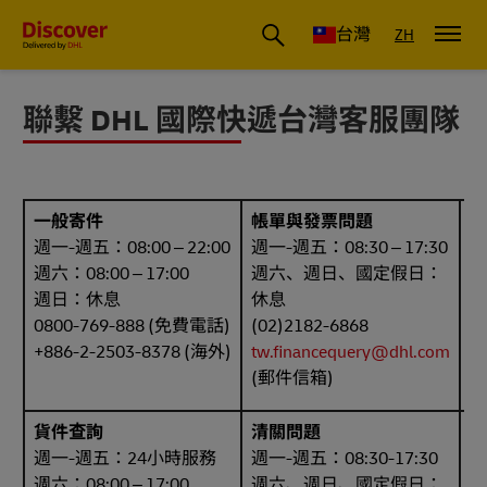
DHL 台灣：國際快遞商業洞察與物流指南
台灣
ZH
聯繫 DHL 國際快遞台灣客服團隊
一般寄件
帳單與發票問題
D
週一-週五：08:00 – 22:00
週一-週五：08:30 – 17:30
週
週六：08:00 – 17:00
週六、週日、國定假日：
週
週日：休息
休息
休
0800-769-888 (免費電話)
(02)2182-6868
(
+886-2-2503-8378 (海外)
tw.financequery@dhl.com
t
(郵件信箱)
信
貨件查詢
清關問題
線
週一-週五：24小時服務
週一-週五：08:30-17:30
週六：08:00 – 17:00
週六、週日、國定假日：