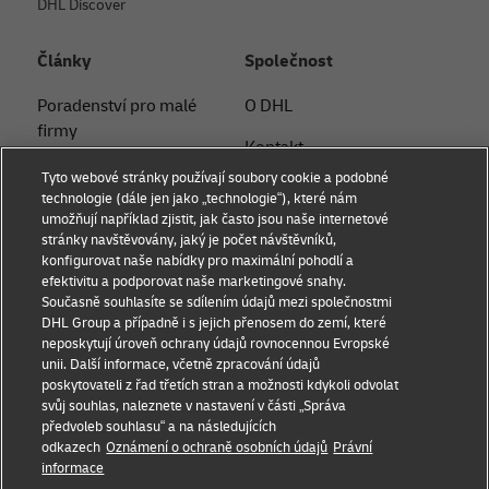
DHL Discover
Články
Společnost
Poradenství pro malé
O DHL
firmy
Kontakt
Poradenství v oblasti
Tyto webové stránky používají soubory cookie a podobné
Tiskové oddělení
elektronického
technologie (dále jen jako „technologie“), které nám
umožňují například zjistit, jak často jsou naše internetové
obchodování
Udržitelnost
stránky navštěvovány, jaký je počet návštěvníků,
konfigurovat naše nabídky pro maximální pohodlí a
B2B poradenství
Právní informace
efektivitu a podporovat naše marketingové snahy.
Současně souhlasíte se sdílením údajů mezi společnostmi
Logistické poradenství
Podmínky užití
DHL Group a případně i s jejich přenosem do zemí, které
neposkytují úroveň ochrany údajů rovnocennou Evropské
Novinky a postřehy
Ochrana soukromí
unii. Další informace, včetně zpracování údajů
poskytovateli z řad třetích stran a možnosti kdykoli odvolat
Přeprava s DHL
Nastavení souborů cookie
svůj souhlas, naleznete v nastavení v části „Správa
předvoleb souhlasu“ a na následujících
odkazech
Oznámení o ochraně osobních údajů
Právní
Sociální sítě
informace