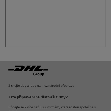
Zápatí
Získejte tipy a rady na mezinárodní přepravu
Jste připraveni na růst vaší firmy?
Přidejte se k více než 5000 firmám, které rostou společně s