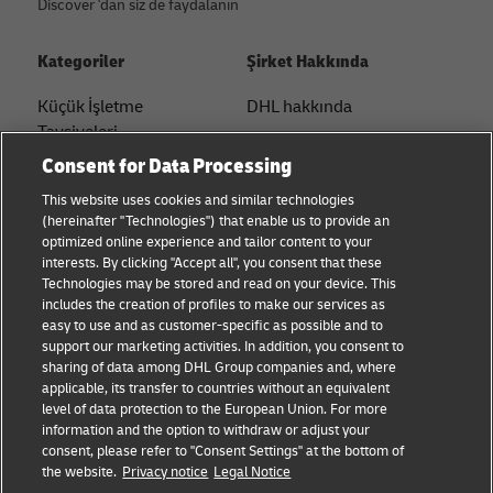
Discover 'dan siz de faydalanın
Kategoriler
Şirket Hakkında
Küçük İşletme
DHL hakkında
Tavsiyeleri
İletişim
Consent for Data Processing
E-ticaret Tavsiyeleri
Basın Merkezi
This website uses cookies and similar technologies
B2B Tavsiyeleri
(hereinafter "Technologies") that enable us to provide an
Sürdürülebilirlik
optimized online experience and tailor content to your
Lojistik Tavsiyeleri
interests. By clicking "Accept all", you consent that these
Yasal bildirim
Technologies may be stored and read on your device. This
Haberler ve Görüşler
includes the creation of profiles to make our services as
Kullanım Şartları
easy to use and as customer-specific as possible and to
DHL ile gönderin
support our marketing activities. In addition, you consent to
Gizlilik
sharing of data among DHL Group companies and, where
applicable, its transfer to countries without an equivalent
Çerez Ayarları
level of data protection to the European Union. For more
information and the option to withdraw or adjust your
consent, please refer to "Consent Settings" at the bottom of
Bizi takip edin
the website.
Privacy notice
Legal Notice