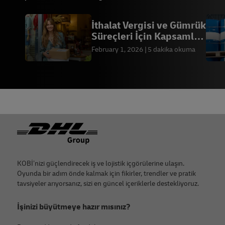
İthalat Vergisi ve Gümrük
Süreçleri İçin Kapsamlı
Rehber
February 1, 2026
5 dakika okuma
Footer
KOBİ’nizi güçlendirecek iş ve lojistik içgörülerine ulaşın.
Oyunda bir adım önde kalmak için fikirler, trendler ve pratik
tavsiyeler arıyorsanız, sizi en güncel içeriklerle destekliyoruz.
İşinizi büyütmeye hazır mısınız?