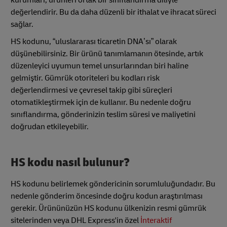
kurumları, ürünleri ortak bir sınıflandırma diliyle
değerlendirir. Bu da daha düzenli bir ithalat ve ihracat süreci
sağlar.
HS kodunu, “uluslararası ticaretin DNA’sı” olarak
düşünebilirsiniz. Bir ürünü tanımlamanın ötesinde, artık
düzenleyici uyumun temel unsurlarından biri haline
gelmiştir. Gümrük otoriteleri bu kodları risk
değerlendirmesi ve çevresel takip gibi süreçleri
otomatikleştirmek için de kullanır. Bu nedenle doğru
sınıflandırma, gönderinizin teslim süresi ve maliyetini
doğrudan etkileyebilir.
HS kodu nasıl bulunur?
HS kodunu belirlemek göndericinin sorumluluğundadır. Bu
nedenle gönderim öncesinde doğru kodun araştırılması
gerekir. Ürününüzün HS kodunu ülkenizin resmi gümrük
sitelerinden veya DHL Express'in özel
İnteraktif