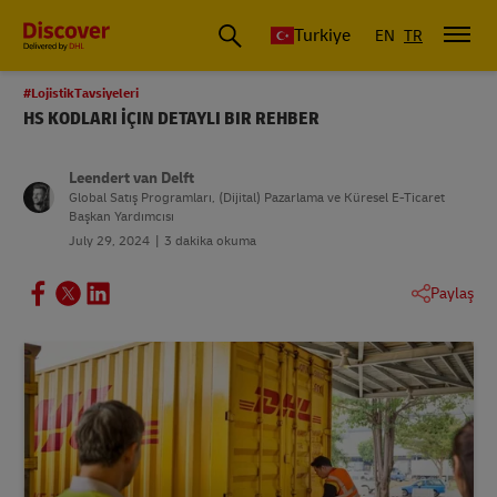
Discover Türkiye
Turkiye
EN
TR
#LojistikTavsiyeleri
HS KODLARI İÇIN DETAYLI BIR REHBER
Leendert van Delft
Global Satış Programları, (Dijital) Pazarlama ve Küresel E-Ticaret
Başkan Yardımcısı
July 29, 2024
3 dakika okuma
Paylaş