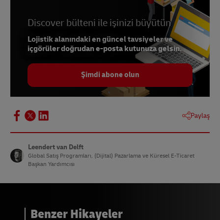
Discover bülteni ile işinizi büyütün
Lojistik alanındaki en güncel tavsiyeler ve
içgörüler doğrudan e-posta kutunuza gelsin.
Şimdi abone olun
Paylaş
Leendert van Delft
Global Satış Programları, (Dijital) Pazarlama ve Küresel E-Ticaret
Başkan Yardımcısı
Benzer Hikayeler