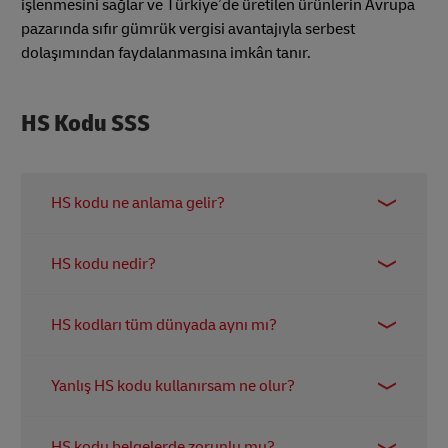
işlenmesini sağlar ve Türkiye’de üretilen ürünlerin Avrupa
pazarında sıfır gümrük vergisi avantajıyla serbest
dolaşımından faydalanmasına imkân tanır.
HS Kodu SSS
HS kodu ne anlama gelir?
HS kodu, Harmonize Sistem (Uyumlu Sistem)
HS kodu nedir?
kodunun kısaltmasıdır.
HS kodu, bir ürünün isim ve numara sistemi
HS kodları tüm dünyada aynı mı?
üzerinden küresel olarak standart şekilde
sınıflandırılmasını sağlayan tanımlama sistemidir.
HS kodlarının ilk 6 hanesi Dünya Gümrük Örgütü
Yanlış HS kodu kullanırsam ne olur?
tarafından standartlaştırılmıştır ve tüm dünyada
ortaktır. Ancak bazı bölgeler (örneğin APAC
Yanlış HS kodu kullanımı aşağıdaki sonuçlara yol
ülkeleri) daha detaylı sınıflandırma için ek haneler
HS kodu belgelerde zorunlu mu?