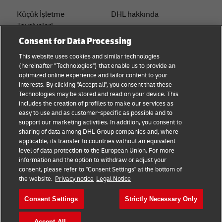
Küçük İşletme
DHL hakkında
Tavsiyeleri
İletişim
Consent for Data Processing
E-ticaret Tavsiyeleri
Basın Merkezi
This website uses cookies and similar technologies
B2B Tavsiyeleri
(hereinafter "Technologies") that enable us to provide an
Sürdürülebilirlik
optimized online experience and tailor content to your
Lojistik Tavsiyeleri
interests. By clicking "Accept all", you consent that these
Yasal bildirim
Technologies may be stored and read on your device. This
Haberler ve Görüşler
includes the creation of profiles to make our services as
Kullanım Şartları
easy to use and as customer-specific as possible and to
DHL ile gönderin
support our marketing activities. In addition, you consent to
Gizlilik
sharing of data among DHL Group companies and, where
applicable, its transfer to countries without an equivalent
Çerez Ayarları
level of data protection to the European Union. For more
information and the option to withdraw or adjust your
consent, please refer to "Consent Settings" at the bottom of
Bizi takip edin
the website.
Privacy notice
Legal Notice
Consent Settings
Strictly Necessary Only
Accept All