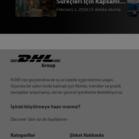
Süreçleri İçin Kapsamlı
Rehber
February 1, 2026
5 dakika okuma
Footer
KOBİ’nizi güçlendirecek iş ve lojistik içgörülerine ulaşın.
Oyunda bir adım önde kalmak için fikirler, trendler ve pratik
tavsiyeler arıyorsanız, sizi en güncel içeriklerle destekliyoruz.
İşinizi büyütmeye hazır mısınız?
Discover 'dan siz de faydalanın
Kategoriler
Şirket Hakkında