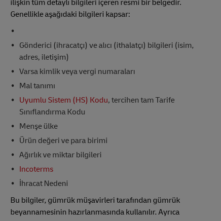
ilişkin tüm detaylı bilgileri içeren resmi bir belgedir.
Genellikle aşağıdaki bilgileri kapsar:
Gönderici (ihracatçı) ve alıcı (ithalatçı) bilgileri (isim,
adres, iletişim)
Varsa kimlik veya vergi numaraları
Mal tanımı
Uyumlu Sistem (HS) Kodu
, tercihen tam Tarife
Sınıflandırma Kodu
Menşe ülke
Ürün değeri ve para birimi
Ağırlık ve miktar bilgileri
Incoterms
İhracat Nedeni
Bu bilgiler, gümrük müşavirleri tarafından gümrük
beyannamesinin hazırlanmasında kullanılır. Ayrıca