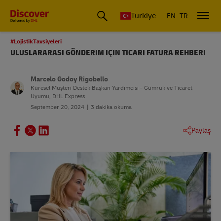
Discover Türkiye
Turkiye
EN
TR
#LojistikTavsiyeleri
ULUSLARARASI GÖNDERIM IÇIN TICARI FATURA REHBERI
Marcelo Godoy Rigobello
Küresel Müşteri Destek Başkan Yardımcısı - Gümrük ve Ticaret
Uyumu, DHL Express
September 20, 2024
3 dakika okuma
Paylaş