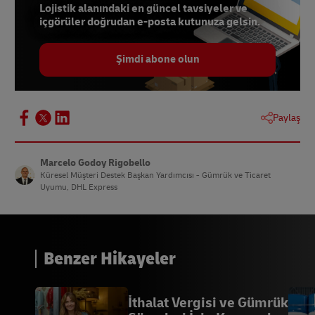
Lojistik alanındaki en güncel tavsiyeler ve
içgörüler doğrudan e-posta kutunuza gelsin.
Şimdi abone olun
Paylaş
Marcelo Godoy Rigobello
Küresel Müşteri Destek Başkan Yardımcısı - Gümrük ve Ticaret
Uyumu, DHL Express
Benzer Hikayeler
İthalat Vergisi ve Gümrük