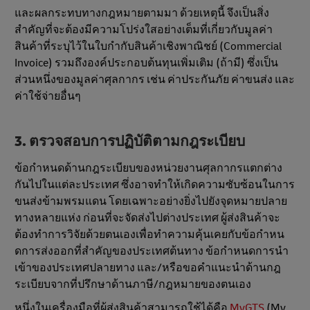
และผลกระทบทางกฎหมายตามมา ด้วยเหตุนี้ จึงเป็นสิ่ง
สําคัญที่จะต้องมีความโปร่งใสอย่างเต็มที่เกี่ยวกับมูลค่า
สินค้าที่ระบุไว้ในใบกํากับสินค้าเชิงพาณิชย์ (Commercial
Invoice) รวมถึงองค์ประกอบต้นทุนเพิ่มเติม (ถ้ามี) ซึ่งเป็น
ส่วนหนึ่งของมูลค่าศุลกากร เช่น ค่าประกันภัย ค่าขนส่ง และ
ค่าใช้จ่ายอื่นๆ
3. ตรวจสอบการปฏิบัติตามกฎระเบียบ
ข้อกําหนดด้านกฎระเบียบของหน่วยงานศุลกากรแตกต่าง
กันไปในแต่ละประเทศ ซึ่งอาจทําให้เกิดความซับซ้อนในการ
ขนส่งข้ามพรมแดน โดยเฉพาะอย่างยิ่งไปยังจุดหมายปลาย
ทางหลายแห่ง ก่อนที่จะจัดส่งไปต่างประเทศ ผู้ส่งสินค้าจะ
ต้องทําการวิจัยด้วยตนเองเพื่อทําความคุ้นเคยกับข้อกําหน
ดการส่งออกที่สําคัญของประเทศต้นทาง ข้อกําหนดการนํา
เข้าของประเทศปลายทาง และ/หรือขอคําแนะนําด้านกฎ
ระเบียบจากที่ปรึกษาด้านภาษี/กฎหมายของตนเอง
หนึ่งในเครื่องมือที่ผู้ส่งสินค้าสามารถใช้ได้คือ
MyGTS
(My