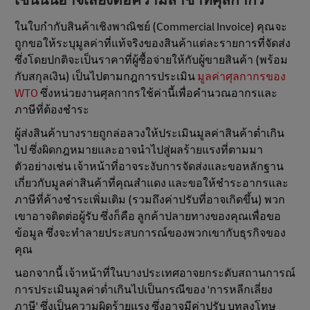
เช่นนั้นอาจเสี่ยงต่อความล่าช้าที่ศุลกากร
ในใบกํากับสินค้าเชิงพาณิชย์ (Commercial Invoice) คุณจะ
ถูกขอให้ระบุมูลค่าที่แท้จริงของสินค้าแต่ละรายการที่จัดส่ง
ซึ่งโดยปกติจะเป็นราคาที่ผู้ซื้อจ่ายให้กับผู้ขายสินค้า (พร้อม
กับสกุลเงิน) เป็นไปตามกฎการประเมิน
มูลค่าศุลกากรของ
WTO
ซึ่งหน่วยงานศุลกากรใช้ค่านี้เพื่อคํานวณอากรและ
ภาษีที่ต้องชําระ
ผู้ส่งสินค้าบางรายถูกล่อลวงให้ประเมินมูลค่าสินค้าต่ำเกิน
ไป ซึ่งผิดกฎหมายและอาจนําไปสู่ผลร้ายแรงที่ตามมา
ตัวอย่างเช่น เจ้าหน้าที่อาจระงับการจัดส่งและขอหลักฐาน
เกี่ยวกับมูลค่าสินค้าที่คุณสำแดง และขอให้ชําระอากรและ
ภาษีที่ค้างชําระเพิ่มเติม (รวมถึงค่าปรับที่อาจเกิดขึ้น) พวก
เขาอาจติดต่อผู้รับ ซึ่งก็คือ ลูกค้าปลายทางของคุณเพื่อขอ
ข้อมูล ซึ่งจะทําลายประสบการณ์ของพวกเขากับธุรกิจของ
คุณ
นอกจากนี้ เจ้าหน้าที่ในบางประเทศอาจยกระดับสถานการณ์
การประเมินมูลค่าต่ำเกินไปเป็นกรณีของ 'การหลีกเลี่ยง
ภาษี' ซึ่งเป็นความผิดร้ายแรง ซึ่งอาจมีค่าปรับ บทลงโทษ