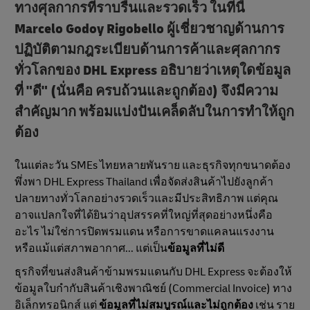
ทางศุลกากรที่ราบรื่นและรวดเร็ว ในที่นี้
Marcelo Godoy Rigobello ผู้เชี่ยวชาญด้านการ
ปฏิบัติตามกฎระเบียบด้านการค้าและศุลกากร
ทั่วโลกของ DHL Express อธิบายว่าเหตุใดข้อมูล
ที่ "ดี" (นั่นคือ ครบถ้วนและถูกต้อง) จึงมีความ
สําคัญมาก พร้อมแบ่งปันเคล็ดลับในการทําให้ถูก
ต้อง
ในแต่ละวัน SMEs ไทยหลายพันราย และธุรกิจทุกขนาดต้อง
พึ่งพา DHL Express Thailand เพื่อจัดส่งสินค้าไปยังลูกค้า
ปลายทางทั่วโลกอย่างรวดเร็วและมีประสิทธิภาพ แต่คุณ
อาจแปลกใจที่ได้ยินว่าอุปสรรคที่ใหญ่ที่สุดอย่างหนึ่งคือ
อะไร ไม่ใช่การปิดพรมแดน หรือการขาดแคลนแรงงาน
หรือแม้แต่สภาพอากาศ... แต่เป็น
ข้อมูลที่ไม่ดี
ธุรกิจที่ขนส่งสินค้าข้ามพรมแดนกับ DHL Express จะต้องให้
ข้อมูลใบกํากับสินค้าเชิงพาณิชย์ (Commercial Invoice) ทาง
อิเล็กทรอนิกส์ แต่
ข้อมูลที่ไม่สมบูรณ์และไม่ถูกต้อง
เช่น ราย