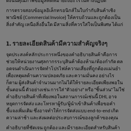
ดังนั้นคุณภาพข้อมูลที่ดีหมายถึงอะไรในทางปฏิบัติ
การตรวจสอบข้อมูลอิเล็กทรอนิกส์ในใบกํากับสินค้าเชิง
พาณิชย์ (Commercial Invoice) ให้ครบถ้วนและถูกต้องเป็น
สิ่งสําคัญ เหนือสิ่งอื่นใด มีสามสิ่งที่ควรใส่ใจเป็นพิเศษ ได้แก่
1. รายละเอียดสินค้ามีความสําคัญจริงๆ
จุดประสงค์หลักประการหนึ่งของคําอธิบายสินค้าคือการ
ช่วยให้หน่วยงานศุลกากรระบุสินค้าต้องห้าม/ต้องกำกัด ตล
อดจนดําเนินการจัดทําโปรไฟล์ความเสี่ยงที่ถูกต้องแม่นยำ
เพื่อเหตุผลด้านความปลอดภัย และความมั่นคง อย่างไร
ก็ตาม ผู้ส่งสินค้าจํานวนมากไม่ได้ให้รายละเอียดเพียงพอใน
ขั้นตอนนี้ ตัวอย่างเช่น การใส่ "ตัวอย่าง" หรือ "ชิ้นส่วน" ไม่ใช่
คําอธิบายสินค้าที่เพียงพอในสถานการณ์เช่นนี้ DHL อาจ
หยุดการจัดส่ง และโทรหาผู้รับ/ผู้นําเข้าสินค้าเพื่อขอคํา
ชี้แจงเพิ่มเติม ซึ่งอาจทําให้การจัดส่งแบบ end-to-end เกิด
ความล่าช้า และส่งผลต่อประสบการณ์ของลูกค้าของคุณ
คําอธิบายที่ชัดเจน ถูกต้อง และมีรายละเอียดสำหรับสินค้า