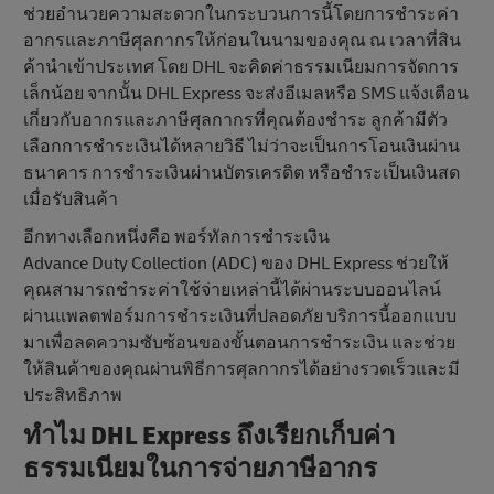
ช่วยอำนวยความสะดวกในกระบวนการนี้โดยการชำระค่า
อากรและภาษีศุลกากรให้ก่อนในนามของคุณ ณ เวลาที่สิน
ค้านําเข้าประเทศ โดย DHL จะคิดค่าธรรมเนียมการจัดการ
เล็กน้อย จากนั้น DHL Express จะส่งอีเมลหรือ SMS แจ้งเตือน
เกี่ยวกับอากรและภาษีศุลกากรที่คุณต้องชำระ ลูกค้ามีตัว
เลือกการชําระเงินได้หลายวิธี ไม่ว่าจะเป็นการโอนเงินผ่าน
ธนาคาร การชําระเงินผ่านบัตรเครดิต หรือชําระเป็นเงินสด
เมื่อรับสินค้า
อีกทางเลือกหนึ่งคือ พอร์ทัลการชำระเงิน
Advance Duty Collection (ADC) ของ DHL Express ช่วยให้
คุณสามารถชําระค่าใช้จ่ายเหล่านี้ได้ผ่านระบบออนไลน์
ผ่านแพลตฟอร์มการชําระเงินที่ปลอดภัย บริการนี้ออกแบบ
มาเพื่อลดความซับซ้อนของขั้นตอนการชําระเงิน และช่วย
ให้สินค้าของคุณผ่านพิธีการศุลกากรได้อย่างรวดเร็วและมี
ประสิทธิภาพ
ทําไม DHL Express ถึงเรียกเก็บค่า
ธรรมเนียมในการจ่ายภาษีอากร