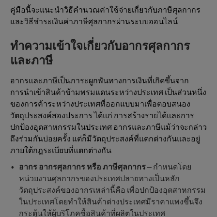
คู่มือนี้จะแนะนําวิธีคํานวณค่าใช้จ่ายเกี่ยวกับภาษีศุลกากร
และวิธีชําระเงินค่าภาษีศุลกากรผ่านระบบออนไลน์
ทําความเข้าใจเกี่ยวกับอากรศุลกากร
และภาษี
อากรและภาษีเป็นภาระผูกพันทางการเงินที่เกิดขึ้นจาก
การนำเข้าสินค้าข้ามพรมแดนระหว่างประเทศ เป็นส่วนหนึ่ง
ของการค้าระหว่างประเทศที่ออกแบบมาเพื่อตอบสนอง
วัตถุประสงค์สองประการ ได้แก่ การสร้างรายได้และการ
ปกป้องอุตสาหกรรมในประเทศ อากรและภาษีแม้ว่าจะกล่าว
ถึงร่วมกันบ่อยครั้ง แต่ก็มีวัตถุประสงค์ที่แตกต่างกันและอยู่
ภายใต้กฎระเบียบที่แตกต่างกัน
อากร อากรศุลกากร หรือ ภาษีศุลกากร
– กําหนดโดย
หน่วยงานศุลกากรของประเทศปลายทางเป็นหลัก
วัตถุประสงค์ของอากรเหล่านี้คือ เพื่อปกป้องอุตสาหกรรม
ในประเทศโดยทําให้สินค้าต่างประเทศมีราคาแพงขึ้นจึง
กระตุ้นให้ผู้บริโภคซื้อสินค้าที่ผลิตในประเทศ