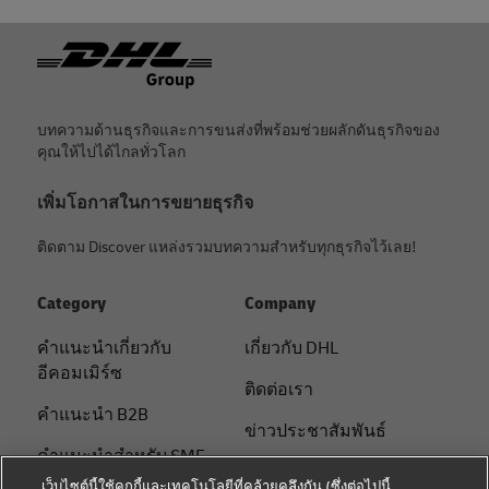
ท้ายกระดาษ
บทความด้านธุรกิจและการขนส่งที่พร้อมช่วยผลักดันธุรกิจของ
คุณให้ไปได้ไกลทั่วโลก
เพิ่มโอกาสในการขยายธุรกิจ
ติดตาม Discover แหล่งรวมบทความสำหรับทุกธุรกิจไว้เลย!
Category
Company
คําแนะนําเกี่ยวกับ
เกี่ยวกับ DHL
อีคอมเมิร์ซ
ติดต่อเรา
คําแนะนํา B2B
ข่าวประชาสัมพันธ์
คําแนะนําสําหรับ SME
ความยั่งยืน
เว็บไซต์นี้ใช้คุกกี้และเทคโนโลยีที่คล้ายคลึงกัน (ซึ่งต่อไปนี้