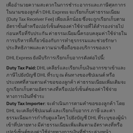
เพื่ออํานวยความสะดวกในการชําระอากรและภาษีศุลกากร
ในนามของลูกค้า DHL Express จะเรียกเก็บค่าธรรมเนียม
(Duty Tax Receiver Fee) เพียงเล็กน้อย ซึ่งจะถูกเรียกเก็บตาม
อัตราขั้นต่ำหรือเปอร์เซ็นต์ของค่าใช้จ่ายที่ได้สำรองจ่ายไป
ก่อนหรือที่รับประกัน ค่าธรรมเนียมนี้ครอบคลุมค่าใช้จ่ายใน
การบริหารที่เกี่ยวข้องกับการทําธุรกรรมและช่วยรักษา
ประสิทธิภาพและความน่าเชื่อถือของบริการของเรา
DHL Express ยังมีบริการเรียกเก็บอากรดังต่อไปนี้:
Duty Tax Paid:
DHL เคลียร์และเรียกเก็บเงินอากรขาเข้าและ
ภาษีไปยังบัญชี DHL ที่ระบุ ณ ต้นทางของชิปเมนต์ หรือ
ประเทศที่สามตามคําขอของลูกค้า ค่าธรรมเนียมเพิ่มเติมจะ
ถูกเรียกเก็บตามอัตราคงที่หรือเปอร์เซ็นต์ของค่าใช้จ่าย
ทางการเงินที่ชําระ
Duty Tax Importer
: จะดำเนินการตามคําขอของลูกค้า โดย
DHL จะเคลียร์ชิปเมนต์ และเรียกเก็บอากร ภาษี และค่า
ธรรมเนียมการกํากับดูแลใดๆ ไปยังบัญชี DHL ที่ระบุของผู้นํา
เข้าที่ปลายทาง มีค่าธรรมเนียมเพิ่มเติมตามอัตราคงที่หรือ
เปอร์เซ็นต์ของค่าใช้จ่ายทางการเงินที่ชำระล่วงหน้า