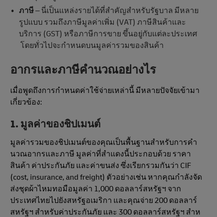
ภาษี
– นี่เป็นแหล่งรายได้ที่สําคัญสําหรับรัฐบาล มีหลาย
รูปแบบ รวมถึงภาษีมูลค่าเพิ่ม (VAT) ภาษีสินค้าและ
บริการ (GST) หรือภาษีการขาย ขึ้นอยู่กับแต่ละประเทศ
โดยทั่วไปจะกําหนดบนมูลค่ารวมของสินค้า
อากรและภาษีคํานวณอย่างไร
เมื่อพูดถึงการกําหนดค่าใช้จ่ายเหล่านี้ มีหลายปัจจัยเข้ามา
เกี่ยวข้อง:
1. มูลค่าของชิปเมนต์
มูลค่ารวมของชิปเมนต์ของคุณเป็นพื้นฐานสําหรับการคํา
นวณอากรและภาษี มูลค่าที่สำแดงนี้ประกอบด้วย ราคา
สินค้า ค่าประกันภัย และค่าขนส่ง ซึ่งเรียกรวมกันว่า CIF
(cost, insurance, and freight) ตัวอย่างเช่น หากคุณกําลังจัด
ส่งชุดผ้าไหมทอมือมูลค่า 1,000 ดอลลาร์สหรัฐฯ จาก
ประเทศไทยไปยังสหรัฐอเมริกา และคุณจ่าย 200 ดอลลาร์
สหรัฐฯ สำหรับค่าประกันภัย และ 300 ดอลลาร์สหรัฐฯ สําห