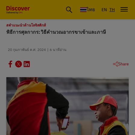
ดีเอชแอล ประเทศไทย
ไทย
EN
TH
#คําแนะนําด้านโลจิสติกส์
พิธีการศุลกากร: วิธีคํานวณอากรขาเข้าและภาษี
20 กุมภาพันธ์ ค.ศ. 2024
6 นาทีอ่าน
Share