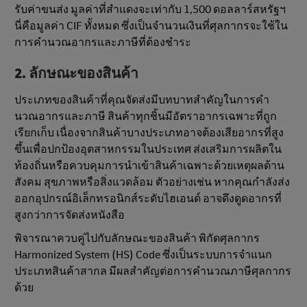
รับค่าขนส่ง มูลค่าที่สำแดงจะเท่ากับ 1,500 ดอลลาร์สหรัฐฯ
นี่คือมูลค่า CIF ทั้งหมด ซึ่งเป็นจํานวนเงินที่ศุลกากรจะใช้ใน
การคํานวณอากรและภาษีที่ต้องชําระ
2. ลักษณะของสินค้า
ประเภทของสินค้าที่คุณจัดส่งมีบทบาทสําคัญในการคํา
นวณอากรและภาษี สินค้าทุกชิ้นมีอัตราอากรเฉพาะที่ถูก
เรียกเก็บ เนื่องจากสินค้าบางประเภทอาจต้องเสียอากรที่สูง
ขึ้นเพื่อปกป้องอุตสาหกรรมในประเทศ ส่งเสริมการผลิตใน
ท้องถิ่นหรือควบคุมการนําเข้าสินค้าเฉพาะด้วยเหตุผลด้าน
สังคม สุขภาพหรือสิ่งแวดล้อม ตัวอย่างเช่น หากคุณกําลังส่ง
ออกอุปกรณ์อิเล็กทรอนิกส์ระดับไฮเอนด์ อาจดึงดูดอากรที่
สูงกว่าการจัดส่งหนังสือ
พิจารณาควบคู่ไปกับลักษณะของสินค้า พิกัดศุลกากร
Harmonized System (HS) Code ซึ่งเป็นระบบการจําแนก
ประเภทสินค้าสากล มีผลสําคัญต่อการคํานวณภาษีศุลกากร
ด้วย