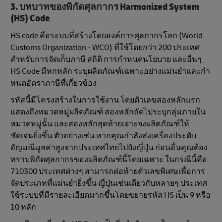
3. บทบาทของพิกัดศุลกากร Harmonized System
(HS) Code
HS code คือระบบที่สร้างโดยองค์การศุลกากรโลก (World
Customs Organization - WCO) ที่ใช้โดยกว่า 200 ประเทศ
สําหรับการจัดเก็บภาษี สถิติ การกําหนดนโยบาย และอื่นๆ
HS Code มีหกหลัก ระบุผลิตภัณฑ์เฉพาะอย่างแม่นยำและกํา
หนดอัตราภาษีที่เกี่ยวข้อง
รหัสนี้มีโครงสร้างในการใช้งาน โดยตัวเลขสองหลักแรก
แสดงถึงหมวดหมู่ผลิตภัณฑ์ สองหลักถัดไประบุกลุ่มภายใน
หมวดหมู่นั้น และสองหลักสุดท้ายเจาะจงผลิตภัณฑ์ให้
ชัดเจนยิ่งขึ้น ตัวอย่างเช่น หากคุณกําลังส่งเครื่องประดับ
อัญมณีมูลค่าสูงจากประเทศไทยไปยังญี่ปุ่น ก่อนอื่นคุณต้อง
ทราบพิกัดศุลกากรของผลิตภัณฑ์นี้โดยเฉพาะ ในกรณีนี้คือ
710300 ประเทศต่างๆ สามารถต่อท้ายตัวเลขพิเศษเพื่อการ
จัดประเภทที่แม่นยํายิ่งขึ้น ญี่ปุ่นเช่นเดียวกับหลายๆ ประเทศ
ใช้ระบบที่มีรายละเอียดมากขึ้นโดยขยายรหัส HS เป็น 9 หรือ
10 หลัก