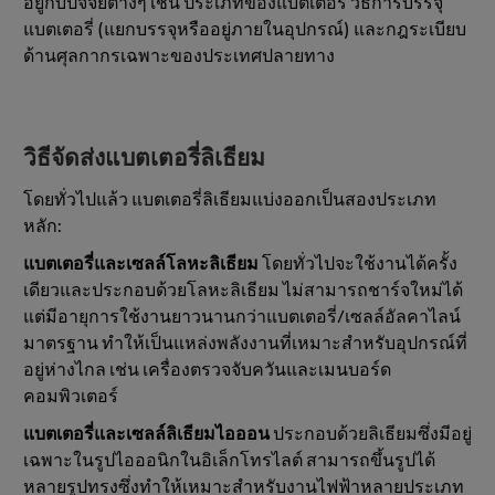
อยู่กับปัจจัยต่างๆ เช่น ประเภทของแบตเตอรี่ วิธีการบรรจุ
แบตเตอรี่ (แยกบรรจุหรืออยู่ภายในอุปกรณ์) และกฎระเบียบ
ด้านศุลกากรเฉพาะของประเทศปลายทาง
วิธีจัดส่งแบตเตอรี่ลิเธียม
โดยทั่วไปแล้ว แบตเตอรี่ลิเธียมแบ่งออกเป็นสองประเภท
หลัก:
แบตเตอรี่และเซลล์โลหะลิเธียม
โดยทั่วไปจะใช้งานได้ครั้ง
เดียวและประกอบด้วยโลหะลิเธียม ไม่สามารถชาร์จใหม่ได้
แต่มีอายุการใช้งานยาวนานกว่าแบตเตอรี่/เซลล์อัลคาไลน์
มาตรฐาน ทำให้เป็นแหล่งพลังงานที่เหมาะสำหรับอุปกรณ์ที่
อยู่ห่างไกล เช่น เครื่องตรวจจับควันและเมนบอร์ด
คอมพิวเตอร์
แบตเตอรี่และเซลล์ลิเธียมไอออน
ประกอบด้วยลิเธียมซึ่งมีอยู่
เฉพาะในรูปไอออนิกในอิเล็กโทรไลต์ สามารถขึ้นรูปได้
หลายรูปทรงซึ่งทำให้เหมาะสำหรับงานไฟฟ้าหลายประเภท