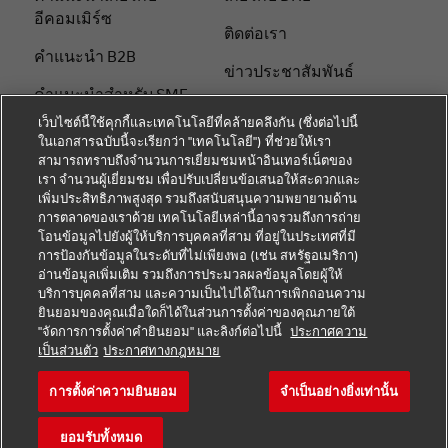
อีคอมเมิร์ซ
ติดต่อเรา
คําแนะนํา B2B
ข่าวประชาสัมพันธ์
คําแนะนําสําหรับ SME
ความยั่งยืน
เว็บไซต์นี้ใช้คุกกี้และเทคโนโลยีที่คล้ายคลึงกัน (ซึ่งต่อไปนี้
คําแนะนําด้านโลจิสติกส์
ในเอกสารฉบับนี้จะเรียกว่า "เทคโนโลยี") ที่ช่วยให้เรา
แจ้งเตือนด้านกฎหมาย
สามารถทราบถึงจำนวนการเยี่ยมชมหน้าอินเทอร์เน็ตของ
เกี่ยวกับ DHL
เรา จำนวนผู้เยี่ยมชม เพื่อปรับเปลี่ยนข้อเสนอให้สะดวกและ
ข้อตกลงในการใช้งาน
เพิ่มประสิทธิภาพสูงสุด รวมถึงสนับสนุนความพยายามด้าน
จัดส่งกับ DHL
การตลาดของเราด้วย เทคโนโลยีเหล่านี้อาจรวมถึงการถ่าย
การแจ้งเตือนความเป็น
โอนข้อมูลไปยังผู้ให้บริการบุคคลที่สาม ที่อยู่ในประเทศที่มี
ติดต่อเรา
ส่วนตัว
การป้องกันข้อมูลในระดับที่ไม่เพียงพอ (เช่น สหรัฐอเมริกา)
อ่านข้อมูลเพิ่มเติม รวมถึงการประมวลผลข้อมูลโดยผู้ให้
ติดตามพัสดุ
การตั้งค่าคุกกี้
บริการบุคคลที่สาม และความเป็นไปได้ในการเพิกถอนความ
ยินยอมของคุณเมื่อใดก็ได้ในส่วนการตั้งค่าของคุณภายใต้
"จัดการการตั้งค่าคำยินยอม" และลิงก์ต่อไปนี้
ประกาศความ
โซเชียลมีเดีย
เป็นส่วนตัว
ประกาศทางกฎหมาย
การตั้งค่าความยินยอม
จำเป็นอย่างยิ่งเท่านั้น
ยอมรับทั้งหมด