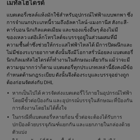
เมทัลไฮไดรด์
แบตเตอรี่เซลล์แห้งมักใช้สำหรับอุปกรณ์ไฟฟ้าแบบพกพา ซึ่ง
การจำแนกประเภทนี้รวมถึงอัลคาไลน์-แมงกานีส สังกะสี-
คาร์บอน นิกเกิลแคดเมียม และของแข็งอื่นๆ ต้องไม่มี
ของเหลว แต่อิเล็กโทรไลต์จะบรรจุอยู่ในส่วนผสมที่มี
ความชื้นต่ำซึ่งช่วยให้กระแสไฟฟ้าไหลได้ มีการปิดผนึกและ
ไม่มีช่องระบายอากาศ ดังนั้นจึงมีโอกาสรั่วน้อยลง แบตเตอรี่
นิกเกิลเมทัลไฮไดรด์ก็ทำงานในลักษณะเดียวกัน แม้ว่าจะมี
ความจุมากกว่าก็ตาม แบตเตอรี่ทุกประเภทเหล่านี้ยังคงมีข้อ
กำหนดด้านกฎระเบียบ ดังนั้นจึงต้องระบุและบรรจุอย่างถูก
ต้องก่อนจัดส่งกับ DHL
หากเป็นไปได้ ควรจัดส่งแบตเตอรี่ไว้ภายในอุปกรณ์ไฟฟ้า
โดยมีขั้วต่อป้องกัน และอุปกรณ์บรรจุในลักษณะที่ป้องกัน
การสั่งงานโดยไม่ได้ตั้งใจ
ในกรณีที่แบตเตอรี่หลายก้อน ขั้วต่อจะต้องได้รับการ
ปกป้องด้วยบรรจุภัณฑ์แยกกัน และแยกภายในกล่องด้วย
ตัวแบ่ง