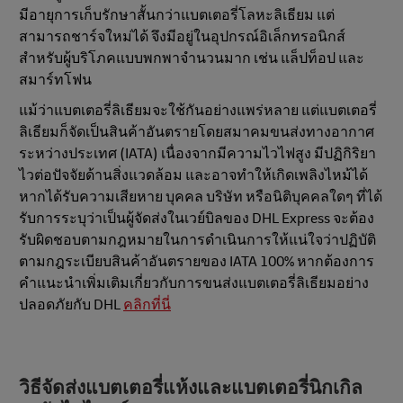
มีอายุการเก็บรักษาสั้นกว่าแบตเตอรี่โลหะลิเธียม แต่
สามารถชาร์จใหม่ได้ จึงมีอยู่ในอุปกรณ์อิเล็กทรอนิกส์
สำหรับผู้บริโภคแบบพกพาจำนวนมาก เช่น แล็ปท็อป และ
สมาร์ทโฟน
แม้ว่าแบตเตอรี่ลิเธียมจะใช้กันอย่างแพร่หลาย แต่แบตเตอรี่
ลิเธียมก็จัดเป็นสินค้าอันตรายโดยสมาคมขนส่งทางอากาศ
ระหว่างประเทศ (IATA) เนื่องจากมีความไวไฟสูง มีปฏิกิริยา
ไวต่อปัจจัยด้านสิ่งแวดล้อม และอาจทำให้เกิดเพลิงไหม้ได้
หากได้รับความเสียหาย บุคคล บริษัท หรือนิติบุคคลใดๆ ที่ได้
รับการระบุว่าเป็นผู้จัดส่งในเวย์บิลของ DHL Express จะต้อง
รับผิดชอบตามกฎหมายในการดำเนินการให้แน่ใจว่าปฏิบัติ
ตามกฎระเบียบสินค้าอันตรายของ IATA 100% หากต้องการ
คำแนะนำเพิ่มเติมเกี่ยวกับการขนส่งแบตเตอรี่ลิเธียมอย่าง
ปลอดภัยกับ DHL
คลิกที่นี่
วิธีจัดส่งแบตเตอรี่แห้งและแบตเตอรี่นิกเกิล