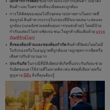
เอกสารการจัดส่ง
ซึ่งอาจรวมถึงใบกำกับสินค้า ใบนำส่ง
สินค้า และใบตราส่งที่ละเอียดและถูกต้อง
การให้พัสดุของคุณไปถึงจุดหมายปลายทางในสภาพที่
สมบูรณ์ สินค้าควรบรรจุในกล่องที่มีขนาดเหมาะสมและ
ถูกต้อง (แถมยังช่วยลดต้นทุนการขนส่งด้วย!) โดยมีป้าย
กำกับแสดงไว้อย่างชัดเจน ชนะใจลูกค้าเพิ่มเติมด้วย
บรรจุ
ภัณฑ์รักษ์โลก!
สิ่งของต้องห้ามและของต้องกำกัด
สินค้าที่จัดส่งโดยไม่มี
ใบรับรองหรือใบอนุญาตที่ถูกต้องอาจถูกศุลกากรยึดหรือ
เสียค่าปรับจำนวนมาก
ประกันภัย
ในกรณีที่มีสิ่งผิดปกติเกิดขึ้นประกันภัยจะช่วย
รับผิดชอบค่าใช้จ่ายที่ไม่คาดคิด เช่น พัสดุที่เสียหายหรือ
สูญหาย
นี่คือ
สิ่งที่คุณต้องรู้