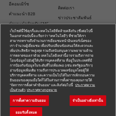
อีคอมเมิร์ซ
ติดต่อเรา
คําแนะนํา B2B
ข่าวประชาสัมพันธ์
คําแนะนําสําหรับ SME
ความยั่งยืน
เว็บไซต์นี้ใช้คุกกี้และเทคโนโลยีที่คล้ายคลึงกัน (ซึ่งต่อไปนี้
คําแนะนําด้านโลจิสติกส์
ในเอกสารฉบับนี้จะเรียกว่า "เทคโนโลยี") ที่ช่วยให้เรา
แจ้งเตือนด้านกฎหมาย
สามารถทราบถึงจำนวนการเยี่ยมชมหน้าอินเทอร์เน็ตของ
เกี่ยวกับ DHL
เรา จำนวนผู้เยี่ยมชม เพื่อปรับเปลี่ยนข้อเสนอให้สะดวกและ
ข้อตกลงในการใช้งาน
เพิ่มประสิทธิภาพสูงสุด รวมถึงสนับสนุนความพยายามด้าน
จัดส่งกับ DHL
การตลาดของเราด้วย เทคโนโลยีเหล่านี้อาจรวมถึงการถ่าย
การแจ้งเตือนความเป็น
โอนข้อมูลไปยังผู้ให้บริการบุคคลที่สาม ที่อยู่ในประเทศที่มี
ติดต่อเรา
ส่วนตัว
การป้องกันข้อมูลในระดับที่ไม่เพียงพอ (เช่น สหรัฐอเมริกา)
อ่านข้อมูลเพิ่มเติม รวมถึงการประมวลผลข้อมูลโดยผู้ให้
ติดตามพัสดุ
การตั้งค่าคุกกี้
บริการบุคคลที่สาม และความเป็นไปได้ในการเพิกถอนความ
ยินยอมของคุณเมื่อใดก็ได้ในส่วนการตั้งค่าของคุณภายใต้
"จัดการการตั้งค่าคำยินยอม" และลิงก์ต่อไปนี้
ประกาศความ
โซเชียลมีเดีย
เป็นส่วนตัว
ประกาศทางกฎหมาย
การตั้งค่าความยินยอม
จำเป็นอย่างยิ่งเท่านั้น
ยอมรับทั้งหมด