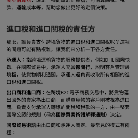
成本估算器
，這是一種簡單的計算器，可估算關稅、稅
款、運輸成本等，幫助您做出更好的定價決策。
進口稅和進口關稅的責任方
那麼，誰負責支付跨境貨物的進口稅和進口關稅呢？這裡
的問題可能有點複雜，讓我們來分析一下各方責任。
承運人：
指跨境運輸貨物的服務提供者，例如DHL 國際快
遞。在國際貿易中，承運人充當
報關行
，説明客戶管理邊
境檔，使貨物順利通關。承運人還負責收取所有相關的進
口稅和進口關稅。
出口商和進口商：
在跨境B2C電子商務交易中，將貨物運
出國外的賣家為出口商，而購買貨物的客戶則被視為進口
商。負責支付承運人轉嫁的關稅和稅款的一方，由一整套
國際公認的規則（稱為
國際貿易術語解釋通則
）決定。
國際貿易術語
由出口商和承運人商定。最常見的模式有兩
種：