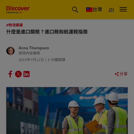
DHL 台灣：國際快遞商業洞察與物流指南
台灣
ZH
#物流建議
什麼是進口關稅？進口稅和航運稅指南
Anna Thompson
發現內容團隊
2023年7月11日
5 分鐘閱讀
分享