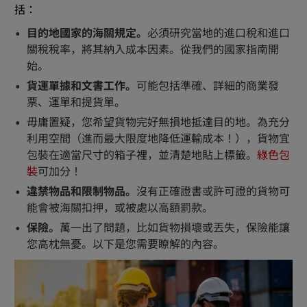
括：
目的地國家的海關規定。
必須研究當地的進口稅和進口
關稅稅率，將其納入成本因素。從我們的國家指南開
始。
貨運單據和文書工作。
可能包括準確、詳細的商業發
票、運單和提貨單。
毋庸置疑，您希望貨物完好無損地抵達目的地。為充分
利用空間（進而最大限度地降低運輸成本！），貨物宜
包裝在適當尺寸的箱子裡，並清楚地貼上標籤。
綠色包
裝
可加分！
違禁物品和限制物品。
沒有正確證書或許可證的貨物可
能會被海關扣押，或被處以高額罰款。
保險。
萬一出了問題，比如貨物損壞或丟失，保險能讓
您高枕無憂。以下是您需要瞭解的內容。