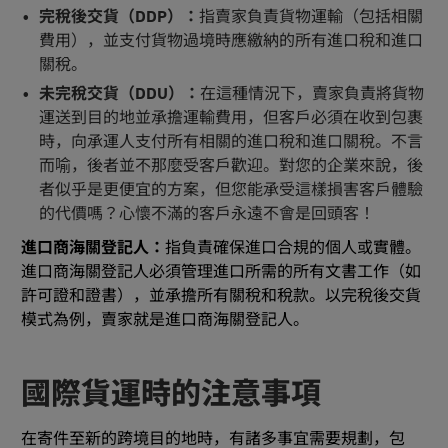
完稅後交貨（DDP）：
指賣家負責貨物運輸（包括相關
費用），並支付貨物過境時應繳納的所有進口稅和進口
關稅。
未完稅交貨（DDU）：
在這種情況下，賣家負責將貨物
運送到目的地並承擔運輸費用，但客戶必須在收到包裹
時，向承運人支付所有相關的進口稅和進口關稅。不言
而喻，後者並不那麼受客戶歡迎。對您的企業來說，後
者似乎是更便宜的方案，但您能承受這樣損害客戶體驗
的代價嗎？心懷不滿的客戶永遠不會是回頭客！
進口商海關登記人：
指負責確保進口合規的個人或實體。
進口商海關登記人必須管理進口所需的所有文書工作（如
許可證和證書），並承擔所有關稅和稅款。以完稅後交貨
模式為例，賣家就是進口商海關登記人。
國際貨運時的注意事項
在寄件至新的跨境目的地時，有諸多事宜需要規劃，包