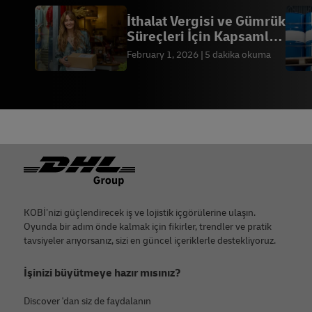
İthalat Vergisi ve Gümrük
Süreçleri İçin Kapsamlı
Rehber
February 1, 2026
5 dakika okuma
Footer
KOBİ’nizi güçlendirecek iş ve lojistik içgörülerine ulaşın.
Oyunda bir adım önde kalmak için fikirler, trendler ve pratik
tavsiyeler arıyorsanız, sizi en güncel içeriklerle destekliyoruz.
İşinizi büyütmeye hazır mısınız?
Discover 'dan siz de faydalanın