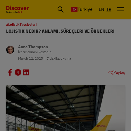
Discover Türkiye
Turkiye
EN
TR
#LojistikTavsiyeleri
LOJISTIK NEDIR? ANLAMI, SÜREÇLERI VE ÖRNEKLERI
Anna Thompson
İçerik ekibini keşfedin
March 12, 2023
7 dakika okuma
Paylaş