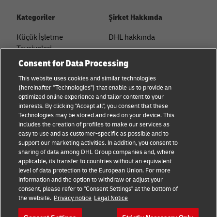
Kategoriler
Şirket Hakkında
Küçük İşletme
DHL hakkında
Tavsiyeleri
İletişim
Consent for Data Processing
E-ticaret Tavsiyeleri
Basın Merkezi
This website uses cookies and similar technologies
B2B Tavsiyeleri
(hereinafter "Technologies") that enable us to provide an
Sürdürülebilirlik
optimized online experience and tailor content to your
Lojistik Tavsiyeleri
interests. By clicking "Accept all", you consent that these
Yasal bildirim
Technologies may be stored and read on your device. This
Haberler ve Görüşler
includes the creation of profiles to make our services as
Kullanım Şartları
easy to use and as customer-specific as possible and to
DHL ile gönderin
support our marketing activities. In addition, you consent to
Gizlilik
sharing of data among DHL Group companies and, where
applicable, its transfer to countries without an equivalent
Çerez Ayarları
level of data protection to the European Union. For more
information and the option to withdraw or adjust your
consent, please refer to "Consent Settings" at the bottom of
Bizi takip edin
the website.
Privacy notice
Legal Notice