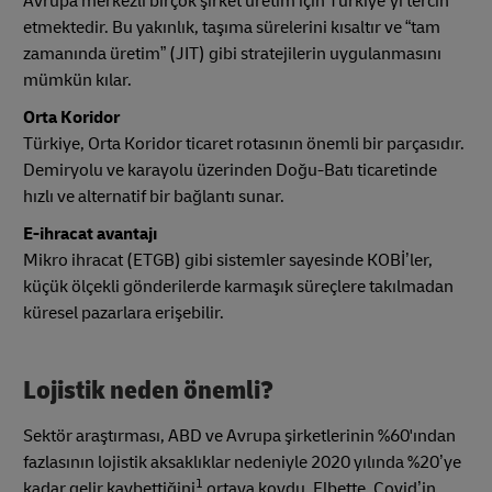
Avrupa merkezli birçok şirket üretim için Türkiye’yi tercih
etmektedir. Bu yakınlık, taşıma sürelerini kısaltır ve “tam
zamanında üretim” (JIT) gibi stratejilerin uygulanmasını
mümkün kılar.
Orta Koridor
Türkiye, Orta Koridor ticaret rotasının önemli bir parçasıdır.
Demiryolu ve karayolu üzerinden Doğu-Batı ticaretinde
hızlı ve alternatif bir bağlantı sunar.
E-ihracat avantajı
Mikro ihracat (ETGB) gibi sistemler sayesinde KOBİ’ler,
küçük ölçekli gönderilerde karmaşık süreçlere takılmadan
küresel pazarlara erişebilir.
Lojistik neden önemli?
Sektör araştırması, ABD ve Avrupa şirketlerinin %60'ından
fazlasının lojistik aksaklıklar nedeniyle 2020 yılında %20’ye
1
kadar gelir kaybettiğini
ortaya koydu. Elbette, Covid’in