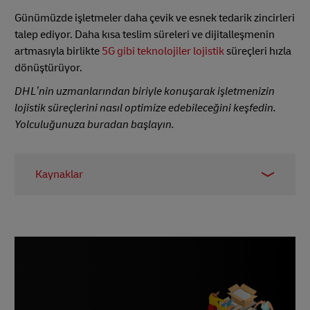
Günümüzde işletmeler daha çevik ve esnek tedarik zincirleri
talep ediyor. Daha kısa teslim süreleri ve dijitalleşmenin
artmasıyla birlikte
5G gibi teknolojiler lojistik
süreçleri hızla
dönüştürüyor.
DHL’nin uzmanlarından biriyle konuşarak işletmenizin
lojistik süreçlerini nasıl optimize edebileceğini keşfedin.
Yolculuğunuza buradan başlayın.
Kaynaklar
1 -
Cision PR Newswire
, Mart 2021
2 -
Shopify
, Aralık 2021
3 - McKinsey,
AI Multiple
, Ocak 2023
4 - Wakefield Araştırması,
Tedarik Zinciri Dalışı
,
Nisan 2023