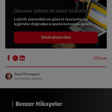
5 -
Akış
6 -
OptimoRoute
Discover bülteni ile işinizi büyütün
Lojistik alanındaki en güncel tavsiyeler ve
içgörüler doğrudan e-posta kutunuza gelsin.
Şimdi abone olun
Paylaş
Anna Thompson
İçerik ekibini keşfedin
Benzer Hikayeler