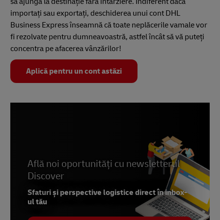
să ajungă la destinație fără întârziere. Indiferent dacă
importați sau exportați, deschiderea unui cont DHL
Business Express înseamnă că toate neplăcerile vamale vor
fi rezolvate pentru dumneavoastră, astfel încât să vă puteți
concentra pe afacerea vânzărilor!
Aplică pentru un cont astăzi
Află noi oportunități cu newsletterul
Discover
Sfaturi și perspective logistice direct în inbox-
ul tău