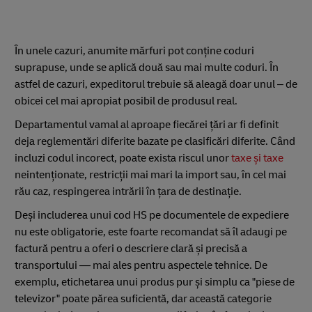
În unele cazuri, anumite mărfuri pot conține coduri
suprapuse, unde se aplică două sau mai multe coduri. În
astfel de cazuri, expeditorul trebuie să aleagă doar unul – de
obicei cel mai apropiat posibil de produsul real.
Departamentul vamal al aproape fiecărei țări ar fi definit
deja reglementări diferite bazate pe clasificări diferite. Când
incluzi codul incorect, poate exista riscul unor
taxe și taxe
neintenționate, restricții mai mari la import sau, în cel mai
rău caz, respingerea intrării în țara de destinație.
Deși includerea unui cod HS pe documentele de expediere
nu este obligatorie, este foarte recomandat să îl adaugi pe
factură pentru a oferi o descriere clară și precisă a
transportului — mai ales pentru aspectele tehnice. De
exemplu, etichetarea unui produs pur și simplu ca "piese de
televizor" poate părea suficientă, dar această categorie