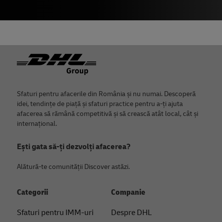
Footer
Sfaturi pentru afacerile din România și nu numai. Descoperă
idei, tendințe de piață și sfaturi practice pentru a-ți ajuta
afacerea să rămână competitivă și să crească atât local, cât și
internațional.
Ești gata să-ți dezvolți afacerea?
Alătură-te comunității Discover astăzi.
Categorii
Companie
Sfaturi pentru IMM-uri
Despre DHL