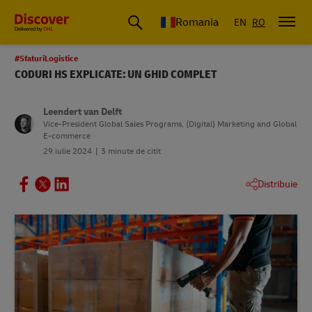
Romania
EN
RO
#SfaturiLogistice
CODURI HS EXPLICATE: UN GHID COMPLET
Leendert van Delft
Vice-President Global Sales Programs, (Digital) Marketing and Global
E-commerce
29 iulie 2024
3 minute de citit
Distribuie