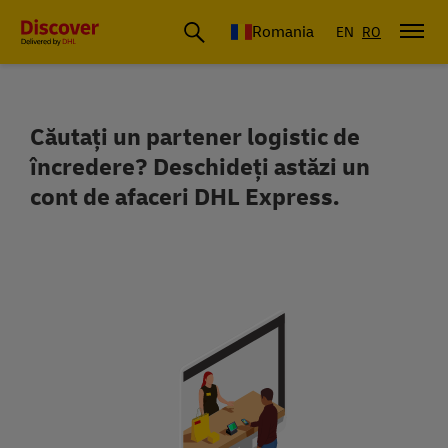
Romania
EN
RO
Căutați un partener logistic de
Deschide-ți contul DHL Express și ec
încredere? Deschideți astăzi un
cont de afaceri DHL Express.