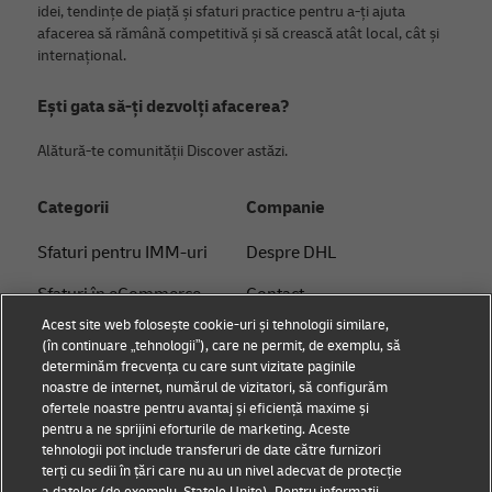
idei, tendințe de piață și sfaturi practice pentru a-ți ajuta
afacerea să rămână competitivă și să crească atât local, cât și
internațional.
Ești gata să-ți dezvolți afacerea?
Alătură-te comunității Discover astăzi.
Categorii
Companie
Sfaturi pentru IMM-uri
Despre DHL
Sfaturi în eCommerce
Contact
Acest site web folosește cookie-uri și tehnologii similare,
Sfaturi B2B
Centrul de Presă
(în continuare „tehnologii”), care ne permit, de exemplu, să
determinăm frecvența cu care sunt vizitate paginile
Sfaturi logistice
Sustenabilitate
noastre de internet, numărul de vizitatori, să configurăm
ofertele noastre pentru avantaj și eficiență maxime și
Știri și perspective
Notificare legală
pentru a ne sprijini eforturile de marketing. Aceste
tehnologii pot include transferuri de date către furnizori
Soluții logistice de la
Termeni de utilizare
terți cu sedii în țări care nu au un nivel adecvat de protecție
DHL