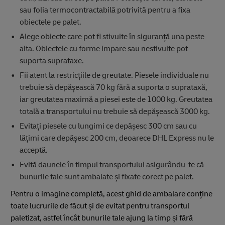
sau folia termocontractabilă potrivită pentru a fixa
obiectele pe palet.
Alege obiecte care pot fi stivuite în siguranță una peste
alta. Obiectele cu forme impare sau nestivuite pot
suporta suprataxe.
Fii atent la restricțiile de greutate. Piesele individuale nu
trebuie să depășească 70 kg fără a suporta o suprataxă,
iar greutatea maximă a piesei este de 1000 kg. Greutatea
totală a transportului nu trebuie să depășească 3000 kg.
Evitați piesele cu lungimi ce depășesc 300 cm sau cu
lățimi care depășesc 200 cm, deoarece DHL Express nu le
acceptă.
Evită daunele în timpul transportului asigurându-te că
bunurile tale sunt ambalate și fixate corect pe palet. ​
Pentru o imagine completă, acest ghid de ambalare conține
toate lucrurile de făcut și de evitat pentru transportul
paletizat, astfel încât bunurile tale ajung la timp și fără