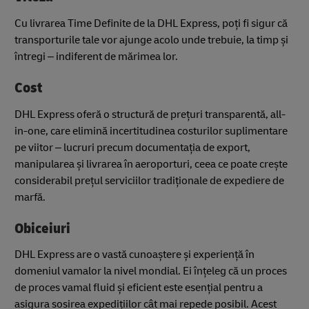
Cu livrarea Time Definite de la DHL Express, poți fi sigur că
transporturile tale vor ajunge acolo unde trebuie, la timp și
întregi – indiferent de mărimea lor.
Cost
DHL Express oferă o structură de prețuri transparentă, all-
in-one, care elimină incertitudinea costurilor suplimentare
pe viitor – lucruri precum documentația de export,
manipularea și livrarea în aeroporturi, ceea ce poate crește
considerabil prețul serviciilor tradiționale de expediere de
marfă.
Obiceiuri
DHL Express are o vastă cunoaștere și experiență în
domeniul vamalor la nivel mondial. Ei înțeleg că un proces
de proces vamal fluid și eficient este esențial pentru a
asigura sosirea expedițiilor cât mai repede posibil. Acest