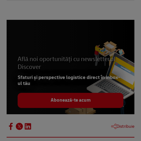
1 -
Economia fără efort: O nouă eră a
retailului
,
Linnworks
, 2021
2 -
OECD.org
, accesat în iunie 2022
Află noi oportunități cu newsletterul
Discover
Sfaturi și perspective logistice direct în inbox-
ul tău
Abonează-te acum
Distribuie