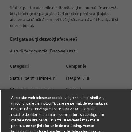
Sfaturi pentru afacerile din România și nu numai. Descoperă
idei, tendințe de piață și sfaturi practice pentru a-ți ajuta
afacerea să rămână competitivă și să crească atât local, cât și
internațional.
Ești gata să-ți dezvolți afacerea?
Alătură-te comunității Discover astăzi.
Categorii
Companie
Sfaturi pentru IMM-uri
Despre DHL
Sfaturi în eCommerce
Contact
Acest site web folosește cookie-uri și tehnologii similare,
Sfaturi B2B
Centrul de Presă
(în continuare „tehnologii”), care ne permit, de exemplu, să
determinăm frecvența cu care sunt vizitate paginile
Sfaturi logistice
Sustenabilitate
noastre de internet, numărul de vizitatori, să configurăm
ofertele noastre pentru avantaj și eficiență maxime și
Știri și perspective
Notificare legală
pentru a ne sprijini eforturile de marketing. Aceste
tehnologii pot include transferuri de date către furnizori