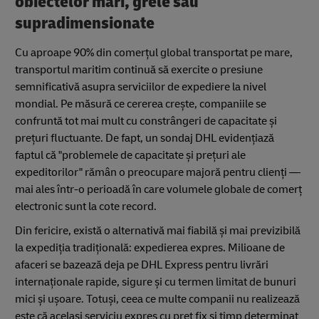
obiectelor mari, grele sau
supradimensionate
Cu aproape 90% din comerțul global transportat pe mare,
transportul maritim continuă să exercite o presiune
semnificativă asupra serviciilor de expediere la nivel
mondial. Pe măsură ce cererea crește, companiile se
confruntă tot mai mult cu constrângeri de capacitate și
prețuri fluctuante. De fapt, un sondaj DHL evidențiază
faptul că "problemele de capacitate și prețuri ale
expeditorilor" rămân o preocupare majoră pentru clienți —
mai ales într-o perioadă în care volumele globale de comerț
electronic sunt la cote record.
Din fericire, există o alternativă mai fiabilă și mai previzibilă
la expediția tradițională: expedierea expres. Milioane de
afaceri se bazează deja pe DHL Express pentru livrări
internaționale rapide, sigure și cu termen limitat de bunuri
mici și ușoare. Totuși, ceea ce multe companii nu realizează
este că același serviciu expres cu preț fix și timp determinat