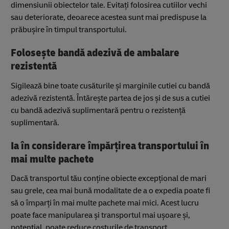
dimensiunii obiectelor tale. Evitați folosirea cutiilor vechi
sau deteriorate, deoarece acestea sunt mai predispuse la
prăbușire în timpul transportului.
Folosește bandă adezivă de ambalare
rezistentă
Sigilează bine toate cusăturile și marginile cutiei cu bandă
adezivă rezistentă. Întărește partea de jos și de sus a cutiei
cu bandă adezivă suplimentară pentru o rezistență
suplimentară.
Ia în considerare împărțirea transportului în
mai multe pachete
Dacă transportul tău conține obiecte excepțional de mari
sau grele, cea mai bună modalitate de a o expedia poate fi
să o împarți în mai multe pachete mai mici. Acest lucru
poate face manipularea și transportul mai ușoare și,
potențial, poate reduce costurile de transport.