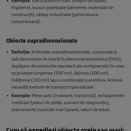
Exemple:
Electrocasnice mari (mașini de spălat,
frigidere), bunuri paletizate (alimente, materiale de
construcții), utilaje industriale (generatoare,
compresoare).
Obiecte supradimensionate
Definiție:
Articolele supradimensionate, cunoscute și
sub denumirea de marfă în afara ecartamentului (OOG),
depășesc dimensiunile standard ale containerului în ceea
ce privește lungimea (300 cm), lățimea (200 cm),
înălțimea (160 cm) sau o combinație a acestora. Adesea
necesită metode de transport specializate.
Exemple:
Piese auto (motoare, transmisii), echipamente
medicale (paturi de spital, scanere de diagnostic),
instrumente muzicale mari (piane, seturi de tobe).
Cum să expediezi obiecte grele sau mari: