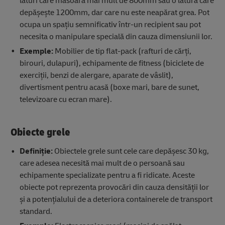
laturi care măsoară mai mult de 800mm sau o latură care
depășește 1200mm, dar care nu este neapărat grea. Pot
ocupa un spațiu semnificativ într-un recipient sau pot
necesita o manipulare specială din cauza dimensiunii lor.
Exemple:
Mobilier de tip flat-pack (rafturi de cărți,
birouri, dulapuri), echipamente de fitness (biciclete de
exerciții, benzi de alergare, aparate de vâslit),
divertisment pentru acasă (boxe mari, bare de sunet,
televizoare cu ecran mare).
Obiecte grele
Definiție:
Obiectele grele sunt cele care depășesc 30 kg,
care adesea necesită mai mult de o persoană sau
echipamente specializate pentru a fi ridicate. Aceste
obiecte pot reprezenta provocări din cauza densității lor
și a potențialului de a deteriora containerele de transport
standard.