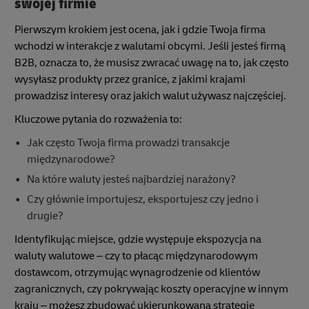
swojej firmie
Pierwszym krokiem jest ocena, jak i gdzie Twoja firma
wchodzi w interakcje z walutami obcymi. Jeśli jesteś firmą
B2B, oznacza to, że musisz zwracać uwagę na to, jak często
wysyłasz produkty przez granice, z jakimi krajami
prowadzisz interesy oraz jakich walut używasz najczęściej.
Kluczowe pytania do rozważenia to:
Jak często Twoja firma prowadzi transakcje
międzynarodowe?
Na które waluty jesteś najbardziej narażony?
Czy głównie importujesz, eksportujesz czy jedno i
drugie?
Identyfikując miejsce, gdzie występuje ekspozycja na
waluty walutowe – czy to płacąc międzynarodowym
dostawcom, otrzymując wynagrodzenie od klientów
zagranicznych, czy pokrywając koszty operacyjne w innym
kraju – możesz zbudować ukierunkowaną strategię