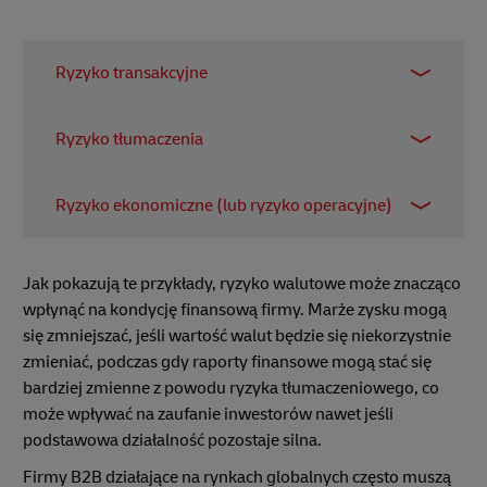
Ryzyko transakcyjne
To ryzyko, że kursy walutowe zmienią się między
Ryzyko tłumaczenia
momentem zawarcia transakcji a momentem
zakończenia płatności. Na przykład europejska
To ryzyko, że sprawozdania finansowe firmy
firma sprzedaje produkty kupującemu w Japonii i
Ryzyko ekonomiczne (lub ryzyko operacyjne)
zostaną dotknięte zmianami kursów walutowych
zgadza się na wypłatę w jenach japońskich. Jeśli
podczas konsolidacji zagranicznych aktywów lub
wartość jena spadnie przed dokonaniem płatności,
To ryzyko, że długoterminowe zmiany kursów
dochodów. Na przykład europejska firma
europejska firma otrzymuje mniej pieniędzy przy
walutowych zaszkodzą konkurencyjności firmy lub
Jak pokazują te przykłady, ryzyko walutowe może znacząco
logistyczna ma oddział w USA i musi przeliczyć
przeliczaniu jena na euro.
przyszłym zyskom. Na przykład kanadyjski
wpłynąć na kondycję finansową firmy. Marże zysku mogą
zyski w dolarach amerykańskich na euro do
eksporter sprzedaje towary do USA. Jeśli dolar
się zmniejszać, jeśli wartość walut będzie się niekorzystnie
raportowania. Jeśli dolar osłabnie, zyski firmy
amerykański osłabnie w dłuższej perspektywie,
zmieniać, podczas gdy raporty finansowe mogą stać się
będą wyglądać na mniejsze w euro – nawet jeśli w
amerykańscy nabywcy mogą uznać kanadyjskie
bardziej zmienne z powodu ryzyka tłumaczeniowego, co
amerykańskim biznesie nic się nie zmieniło.
produkty za zbyt drogie i kupować od lokalnych
może wpływać na zaufanie inwestorów nawet jeśli
dostawców.
podstawowa działalność pozostaje silna.
Firmy B2B działające na rynkach globalnych często muszą