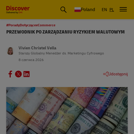
Poland
EN
PL
#PoradyDotycząceeCommerce
PRZEWODNIK PO ZARZĄDZANIU RYZYKIEM WALUTOWYM
Vivien Christel Vella
Starszy Globalny Menedżer ds. Marketingu Cyfrowego
8 czerwca 2026
Udostępnij