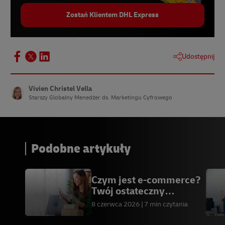
Zostań Klientem DHL Express
Udostępnij
Vivien Christel Vella
Starszy Globalny Menedżer ds. Marketingu Cyfrowego
Podobne artykuły
Czym jest e-commerce?
Twój ostateczny
przewodnik
8 czerwca 2026
7 min czytania