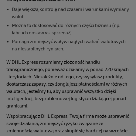
Daje większą kontrolę nad czasem i warunkami wymiany
walut.
Można to dostosować do różnych części biznesu (np.
łańcuch dostaw vs. sprzedaż).
Pomaga zmniejszyć wpływ nagłych wahań walutowych
na niestabilnych rynkach.
W DHL Express rozumiemy złożoność handlu
transgranicznego, ponieważ działamy w ponad 220 krajach
i terytoriach. Niezależnie od tego, czy wysyłasz produkty,
dostarczasz zapasy, czy żonglujesz płatnościami w różnych
walutach, jesteśmy tu, aby usprawnić wszystko dzięki
inteligentnej, bezproblemowej logistyce działającej ponad
granicami.
Współpracując z DHL Express, Twoja firma może usprawnić
swoje działania, zmniejszyć ryzyko związane ze
zmiennością walutową oraz skupić się bardziej na wzroście i