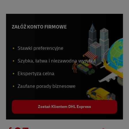
1
Statista
2
Handel cyfrowy 360
3
Oracle Netsuite
ZAŁÓŻ KONTO FIRMOWE
4
Czasy Indii
Stawki preferencyjne
Szybka, łatwa i niezawodna wysyłka
Ekspertyza celna
Zaufane porady biznesowe
Zostań Klientem DHL Express