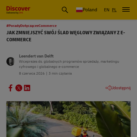
Poland
EN
PL
#PoradyDotycząceeCommerce
JAK ZMNIEJSZYĆ SWÓJ ŚLAD WĘGLOWY ZWIĄZANY Z E-
COMMERCE
Leendert van Delft
Wiceprezes ds. globalnych programów sprzedaży, marketingu
cyfrowego i globalnego e-commerce
8 czerwca 2026
3 min czytania
Udostępnij