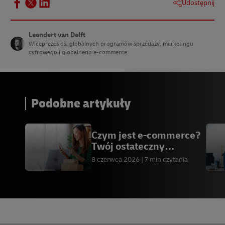
Udostępnij
Leendert van Delft
Wiceprezes ds. globalnych programów sprzedaży, marketingu
cyfrowego i globalnego e-commerce
Podobne artykuły
Czym jest e-commerce?
Twój ostateczny
przewodnik
8 czerwca 2026
7 min czytania