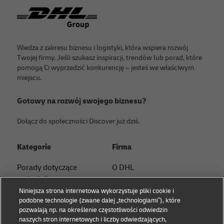
Footer
Wiedza z zakresu biznesu i logistyki, która wspiera rozwój
Twojej firmy. Jeśli szukasz inspiracji, trendów lub porad, które
pomogą Ci wyprzedzić konkurencję – jesteś we właściwym
miejscu.
Gotowy na rozwój swojego biznesu?
Dołącz do społeczności Discover już dziś.
Kategorie
Firma
Porady dotyczące
O DHL
małych firm
Skontaktuj się z nami
Niniejsza strona internetowa wykorzystuje pliki cookie i
Porady dotyczące e-
podobne technologie (zwane dalej „technologiami”), które
Centrum prasowe
commerce
pozwalają np. na określenie częstotliwości odwiedzin
naszych stron internetowych i liczby odwiedzających,