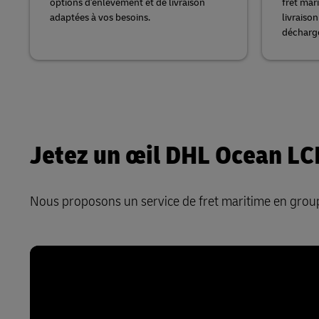
options d'enlèvement et de livraison
fret mar
adaptées à vos besoins.
livraison
décharge
Jetez un œil DHL Ocean LC
Nous proposons un service de fret maritime en groupa