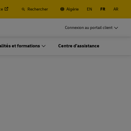
ce
Rechercher
Algérie
EN
FR
AR
es, conteneurs et marchandises
Connexion au portail client
sionnels uniquement
alités et formations
Centre d’assistance
rien et maritime, et services de logistique et de dédouanement
HL Global Forwarding
es, conteneurs et marchandises
sionnels uniquement
Découvrir les services de fret
rien et maritime, et services de logistique et de dédouanement
HL Global Forwarding
Découvrir les services de fret