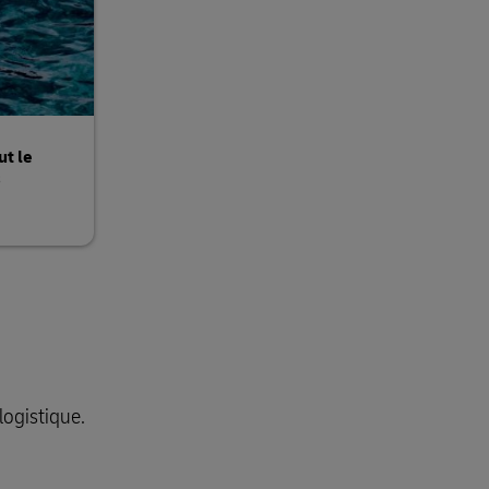
t le
s
logistique.