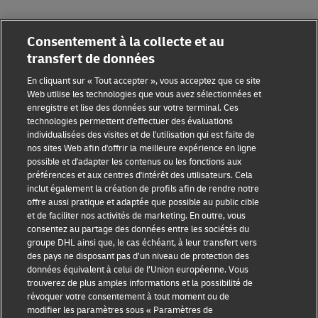
Consentement à la collecte et au
transfert de données
En cliquant sur « Tout accepter », vous acceptez que ce site
Web utilise les technologies que vous avez sélectionnées et
enregistre et lise des données sur votre terminal. Ces
Sensibilisation à la fraude
technologies permettent d'effectuer des évaluations
individualisées des visites et de l'utilisation qui est faite de
Mention légale
nos sites Web afin d'offrir la meilleure expérience en ligne
possible et d'adapter les contenus ou les fonctions aux
Conditions d’utilisation
préférences et aux centres d'intérêt des utilisateurs. Cela
inclut également la création de profils afin de rendre notre
Avis de confidentialité
offre aussi pratique et adaptée que possible au public cible
et de faciliter nos activités de marketing. En outre, vous
Informations complémentaires
consentez au partage des données entre les sociétés du
groupe DHL ainsi que, le cas échéant, à leur transfert vers
Paramètres des cookies
des pays ne disposant pas d’un niveau de protection des
données équivalent à celui de l’Union européenne. Vous
Suivez-nous
trouverez de plus amples informations et la possibilité de
révoquer votre consentement à tout moment ou de
modifier les paramètres sous « Paramètres de