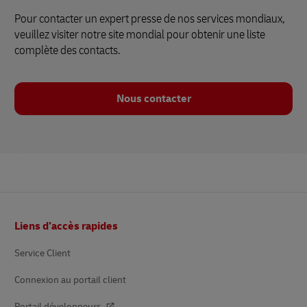
Pour contacter un expert presse de nos services mondiaux,
veuillez visiter notre site mondial pour obtenir une liste
complète des contacts.
Nous contacter
Pied
Liens d’accès rapides
de
page
Service Client
Connexion au portail client
Portail développeurs