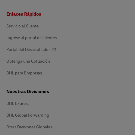
Pie
Enlaces Rápidos
de
página
Servicio al Cliente
Ingrese al portal de clientes
Portal del Desarrollador
Obtenga una Cotización
DHL para Empresas
Nuestras Divisiones
DHL Express
DHL Global Forwarding
Otras Divisiones Globales