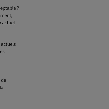
ceptable ?
emment,
x actuel
 actuels
ées
 de
la