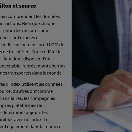
tillon et source
aérien comprennent les données
ransactions. Bien que chaque
e prenne des mesures pour
nées sont exactes et
 indice ne peut inclure 100 % de
s de fret aérien. Pour refléter la
l faut donc disposer d'un
 convenable, représentant environ
umes transportés dans le monde.
res d'index utilisent les données
urce, d'autres ont comme
 transitaires, les compagnies
ropres plateformes de
e détermine toujours les
nibles avec un index. Les
ent également dans la manière