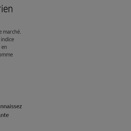
rien
le marché.
 indice
é en
 comme
onnaissez
ante