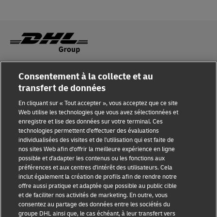
Sensibilisation à la fraude
Consentement à la collecte et au
transfert de données
Mention légale
En cliquant sur « Tout accepter », vous acceptez que ce site
Conditions d’utilisation
Web utilise les technologies que vous avez sélectionnées et
enregistre et lise des données sur votre terminal. Ces
Avis de confidentialité
technologies permettent d'effectuer des évaluations
individualisées des visites et de l'utilisation qui est faite de
Informations complémentaires
nos sites Web afin d'offrir la meilleure expérience en ligne
possible et d'adapter les contenus ou les fonctions aux
Paramètres des cookies
préférences et aux centres d'intérêt des utilisateurs. Cela
inclut également la création de profils afin de rendre notre
offre aussi pratique et adaptée que possible au public cible
Suivez-nous
et de faciliter nos activités de marketing. En outre, vous
consentez au partage des données entre les sociétés du
groupe DHL ainsi que, le cas échéant, à leur transfert vers