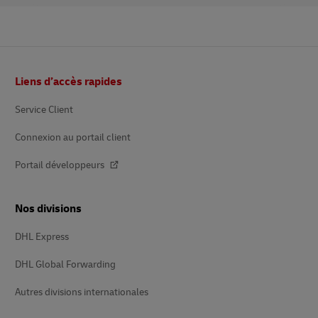
Pied
Liens d’accès rapides
de
page
Service Client
Connexion au portail client
Portail développeurs
Nos divisions
DHL Express
DHL Global Forwarding
Autres divisions internationales