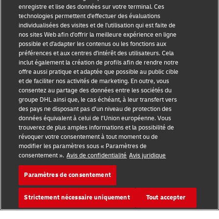
Sensibilisation à la fraude
enregistre et lise des données sur votre terminal. Ces
technologies permettent d'effectuer des évaluations
Mention légale
individualisées des visites et de l'utilisation qui est faite de
nos sites Web afin d'offrir la meilleure expérience en ligne
Conditions d’utilisation
possible et d'adapter les contenus ou les fonctions aux
préférences et aux centres d'intérêt des utilisateurs. Cela
inclut également la création de profils afin de rendre notre
Avis de confidentialité
offre aussi pratique et adaptée que possible au public cible
et de faciliter nos activités de marketing. En outre, vous
Informations complémentaires
consentez au partage des données entre les sociétés du
groupe DHL ainsi que, le cas échéant, à leur transfert vers
Paramètres des cookies
des pays ne disposant pas d’un niveau de protection des
données équivalent à celui de l’Union européenne. Vous
Suivez-nous
trouverez de plus amples informations et la possibilité de
révoquer votre consentement à tout moment ou de
modifier les paramètres sous « Paramètres de
consentement ».
Avis de confidentialité
Avis juridique
Paramètres de consentement
2026 © - all rights reserved
Strictement nécessaire uniquement
Tout accepter