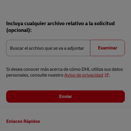
Incluya cualquier archivo relativo a la solicitud
(opcional):
Buscar
el
Examinar
Buscar el archivo que se va a adjuntar
archivo
que
se
va
a
adjuntar
Si desea conocer más acerca de cómo DHL utiliza sus datos
personales, consulte nuestro
Aviso de privacidad
.
Enviar
Pie
Enlaces Rápidos
de
página