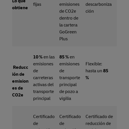
Lo que
fijas
emisiones
descarboniza
obtiene
de CO2e
ción
dentro de
la cartera
GoGreen
Plus
10 %
en las
85 %
en
emisiones
emisiones
Flexible:
Reducc
de
de
hasta un
85
ión de
carreteras
transporte
%
emision
activas del
principal
es de
transporte
de pozo a
CO2e
principal
vigilia
Certificado
Certificado
Certificado de
de
de
reducción de