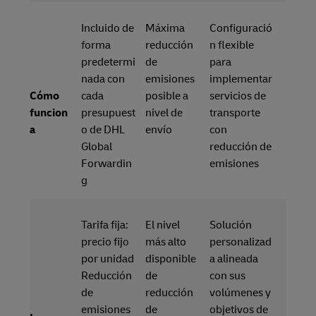
Incluido de
Máxima
Configuració
forma
reducción
n flexible
predetermi
de
para
nada con
emisiones
implementar
Cómo
cada
posible a
servicios de
funcion
presupuest
nivel de
transporte
a
o de DHL
envío
con
Global
reducción de
Forwardin
emisiones
g
Tarifa fija:
El nivel
Solución
precio fijo
más alto
personalizad
por unidad
disponible
a alineada
Reducción
de
con sus
de
reducción
volúmenes y
emisiones
de
objetivos de