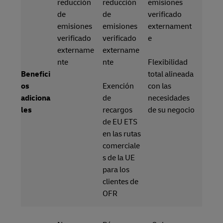
reducción
reducción
emisiones
de
de
verificado
emisiones
emisiones
externament
verificado
verificado
e
extername
extername
nte
nte
Flexibilidad
Benefici
total alineada
os
Exención
con las
adiciona
de
necesidades
les
recargos
de su negocio
de EU ETS
en las rutas
comerciale
s de la UE
para los
clientes de
OFR