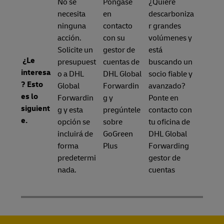
No se
Póngase
¿Quiere
necesita
en
descarboniza
ninguna
contacto
r grandes
acción.
con su
volúmenes y
Solicite un
gestor de
está
¿Le
presupuest
cuentas de
buscando un
interesa
o a DHL
DHL Global
socio fiable y
? Esto
Global
Forwardin
avanzado?
es lo
Forwardin
g y
Ponte en
siguient
g y esta
pregúntele
contacto con
e.
opción se
sobre
tu oficina de
incluirá de
GoGreen
DHL Global
forma
Plus
Forwarding
predetermi
gestor de
nada.
cuentas