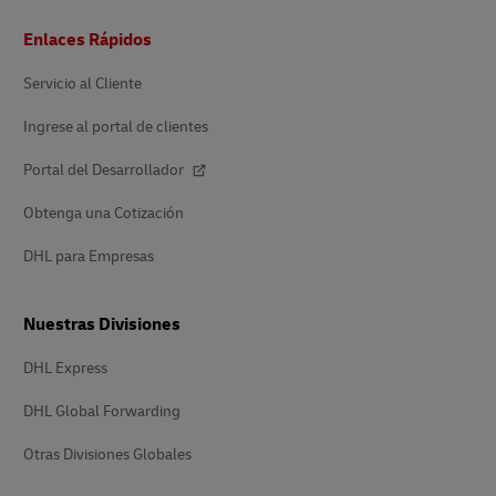
Pie
Enlaces Rápidos
de
página
Servicio al Cliente
Ingrese al portal de clientes
Portal del Desarrollador
Obtenga una Cotización
DHL para Empresas
Nuestras Divisiones
DHL Express
DHL Global Forwarding
Otras Divisiones Globales