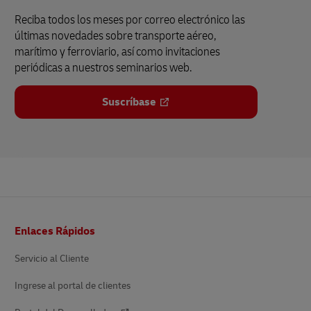
Reciba todos los meses por correo electrónico las
últimas novedades sobre transporte aéreo,
marítimo y ferroviario, así como invitaciones
periódicas a nuestros seminarios web.
Suscríbase
Pie
Enlaces Rápidos
de
página
Servicio al Cliente
Ingrese al portal de clientes