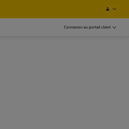
t de service
Rechercher
Haïti
EN
FR
Connexion au portail client