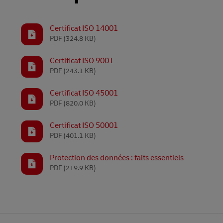
Déc
LifeTrack
En savoir plus sur les portails
Découvrez DHL Express
Certificat ISO 14001
PDF
(324.8 KB)
En savoir plus sur les portails
Certificat ISO 9001
PDF
(243.1 KB)
Certificat ISO 45001
PDF
(820.0 KB)
Certificat ISO 50001
PDF
(401.1 KB)
Protection des données : faits essentiels
PDF
(219.9 KB)