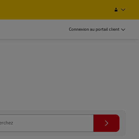
t de service
Rechercher
Haïti
EN
FR
Connexion au portail client
Recherchez
erchez