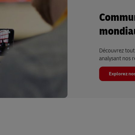
Commun
mondia
Découvrez toute
analysant nos 
Explorez no