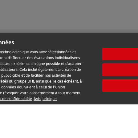
onnées
s technologies que vous avez sélectionnées et
ent d'effectuer des évaluations individualisées
meilleure expérience en ligne possible et d'adapter
ilisation
Avis de confidentialité
Informations complémentaires
tilisateurs. Cela inclut également la création de
ublic cible et de faciliter nos activités de
étés du groupe DHL ainsi que, le cas échéant, à
s données équivalent à celui de l’Union
2026 © - all rights reserved
é de révoquer votre consentement à tout moment
s de confidentialité
Avis juridique