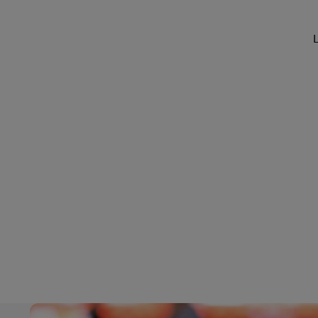
Déc
LifeTrack
En savoir plus sur les portails
Découvrez DHL Express
L
En savoir plus sur les portails