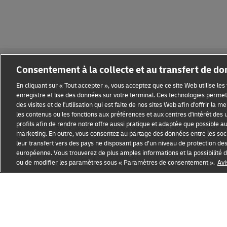
Consentement à la collecte et au transfert de d
En cliquant sur « Tout accepter », vous acceptez que ce site Web utilise le
enregistre et lise des données sur votre terminal. Ces technologies permett
des visites et de l'utilisation qui est faite de nos sites Web afin d'offrir la 
Sensibilisation à la fraude
Mention légale
Conditions d’ut
les contenus ou les fonctions aux préférences et aux centres d'intérêt des u
profils afin de rendre notre offre aussi pratique et adaptée que possible au p
Paramètres des cookies
marketing. En outre, vous consentez au partage des données entre les soci
leur transfert vers des pays ne disposant pas d’un niveau de protection de
européenne. Vous trouverez de plus amples informations et la possibilit
ou de modifier les paramètres sous « Paramètres de consentement ».
Avi
Ouvre
Ouvre
une
le
nouvelle
lien
fenêtre
externe